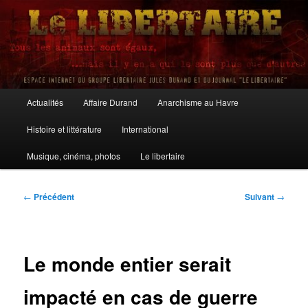
Aller
au
contenu
principal
Le Libertaire
Menu
Actualités
Affaire Durand
Anarchisme au Havre
principal
Histoire et littérature
International
Musique, cinéma, photos
Le libertaire
Navigation
←
Précédent
Suivant
→
des
articles
Le monde entier serait
impacté en cas de guerre