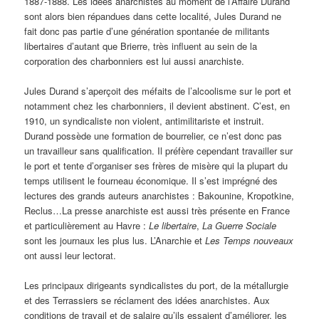
1887-1888. Les idées anarchistes au moment de l’Affaire Durand
sont alors bien répandues dans cette localité, Jules Durand ne
fait donc pas partie d’une génération spontanée de militants
libertaires d’autant que Brierre, très influent au sein de la
corporation des charbonniers est lui aussi anarchiste.
Jules Durand s’aperçoit des méfaits de l’alcoolisme sur le port et
notamment chez les charbonniers, il devient abstinent. C’est, en
1910, un syndicaliste non violent, antimilitariste et instruit.
Durand possède une formation de bourrelier, ce n’est donc pas
un travailleur sans qualification. Il préfère cependant travailler sur
le port et tente d’organiser ses frères de misère qui la plupart du
temps utilisent le fourneau économique. Il s’est imprégné des
lectures des grands auteurs anarchistes : Bakounine, Kropotkine,
Reclus…La presse anarchiste est aussi très présente en France
et particulièrement au Havre :
Le libertaire
,
La Guerre Sociale
sont les journaux les plus lus. L’Anarchie et
Les Temps nouveaux
ont aussi leur lectorat.
Les principaux dirigeants syndicalistes du port, de la métallurgie
et des Terrassiers se réclament des idées anarchistes. Aux
conditions de travail et de salaire qu’ils essaient d’améliorer, les