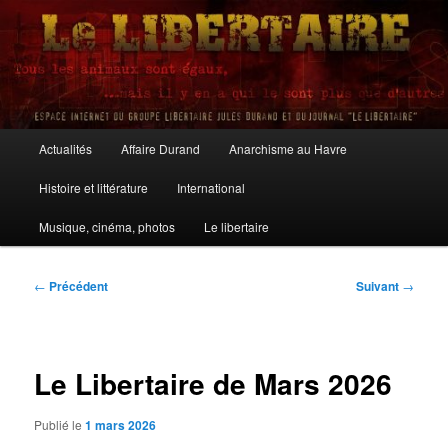
Aller
au
contenu
principal
Le Libertaire
Menu
Actualités
Affaire Durand
Anarchisme au Havre
principal
Histoire et littérature
International
Musique, cinéma, photos
Le libertaire
Navigation
←
Précédent
Suivant
→
des
articles
Le Libertaire de Mars 2026
Publié le
1 mars 2026