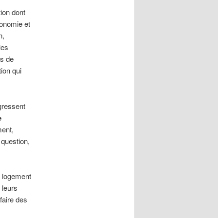
ion dont
tonomie et
n,
les
as de
ion qui
ogressent
e
ment,
 question,
n logement
 leurs
faire des