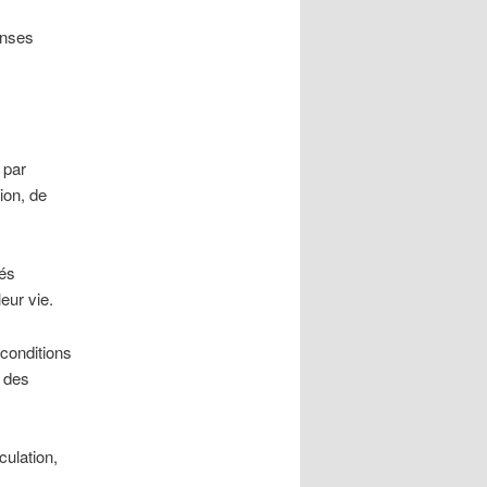
onses
 par
ion, de
tés
eur vie.
 conditions
, des
culation,