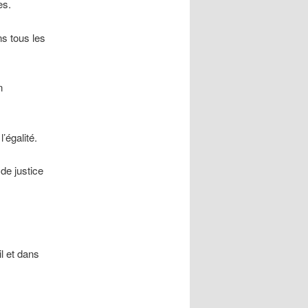
es.
ns tous les
n
’égalité.
de justice
il et dans