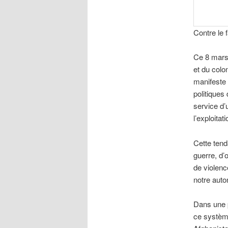
Contre le 
Ce 8 mars
et du colon
manifeste 
politiques 
service d’
l’exploitati
Cette ten
guerre, d’
de violenc
notre auto
Dans une p
ce système