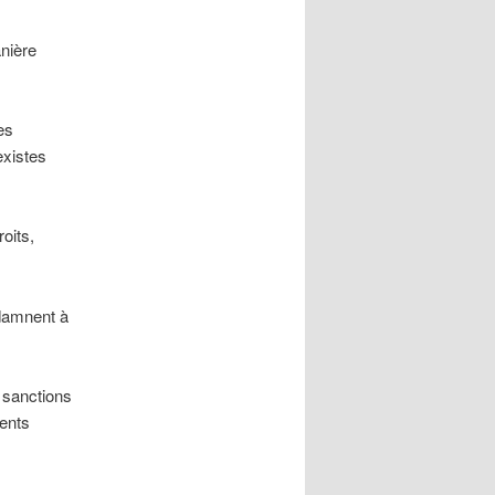
nière
es
existes
roits,
ndamnent à
s sanctions
ments