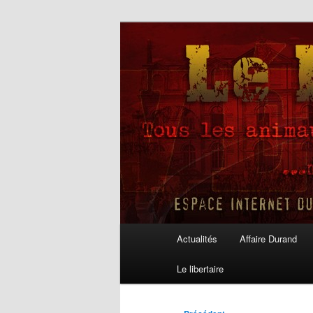
Aller
au
contenu
Le Libertaire
principal
Menu
Actualités
Affaire Durand
principal
Le libertaire
Navigation