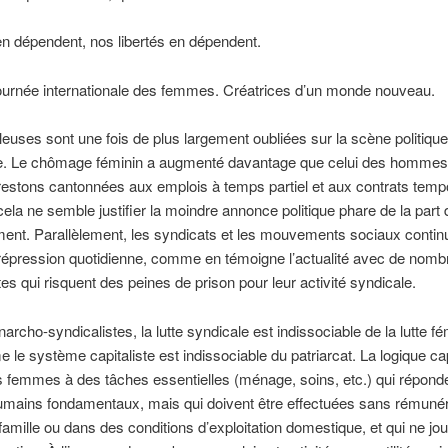
n dépendent, nos libertés en dépendent.
ournée internationale des femmes. Créatrices d’un monde nouveau.
lleuses sont une fois de plus largement oubliées sur la scène politique
e. Le chômage féminin a augmenté davantage que celui des hommes,
estons cantonnées aux emplois à temps partiel et aux contrats tempo
ela ne semble justifier la moindre annonce politique phare de la part 
ent. Parallèlement, les syndicats et les mouvements sociaux contin
répression quotidienne, comme en témoigne l’actualité avec de nomb
tes qui risquent des peines de prison pour leur activité syndicale.
archo-syndicalistes, la lutte syndicale est indissociable de la lutte fé
 le système capitaliste est indissociable du patriarcat. La logique cap
s femmes à des tâches essentielles (ménage, soins, etc.) qui répond
umains fondamentaux, mais qui doivent être effectuées sans rémunér
 famille ou dans des conditions d’exploitation domestique, et qui ne jo