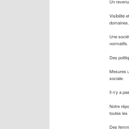
Un revenu 
Visibilité
domaines.
Une sociét
normatifs.
Des politiq
Mesures ur
sociale.
Il n’y a p
Notre répo
toutes les
Des femmes