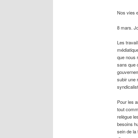
Nos vies e
8 mars. J
Les travai
médiatiqu
que nous r
sans que c
gouvernem
subir une 
syndicalis
Pour les an
tout comme
relègue le
besoins h
sein de la