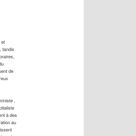
 et
 tandis
raires,
du
uent de
reux
ministe ,
italiste
ent à des
ation au
uissent