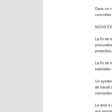
Dans ce co
concrètes 
NOUS EX
La fin de 
procuratio
protection
La fin de l
salariales
Un système
de travail
convention
Le droit à
aux expuls