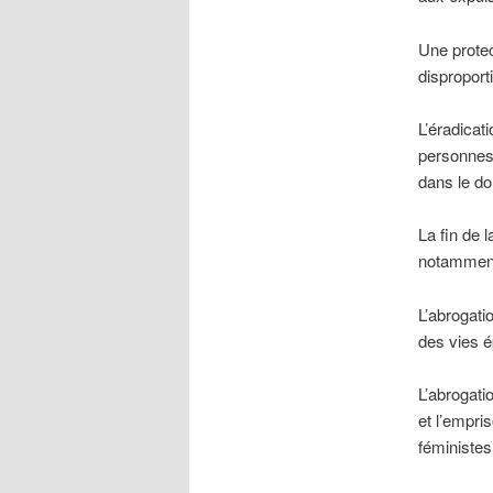
Une protec
disproport
L’éradicat
personnes
dans le do
La fin de l
notamment
L’abrogati
des vies é
L’abrogatio
et l’empri
féministes