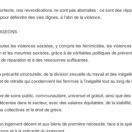
ntexte, nos revendications ne sont pas abstraites : ce sont des rép
pour défendre des vies dignes, à l’abri de la violence.
IGEONS :
toutes les violences sexistes, y compris les féminicides, les violences
n et les meurtres sexistes, grâce à de véritables politiques de prévent
, de réparation et à des ressources suffisantes.
a précarité structurelle, de la division sexuelle du travail et des inégali
 et de retraite qui condamnent les femmes à l’inégalité tout au long de l
 de soins public, communautaire, universel et gratuit, ainsi que des
 décentes dans le secteur, avec des salaires équitables, de la stabilité
s collectives et le droit de grève.
 un logement décent et aux biens de première nécessité, face à la spé
ions et à la précarité du logement.