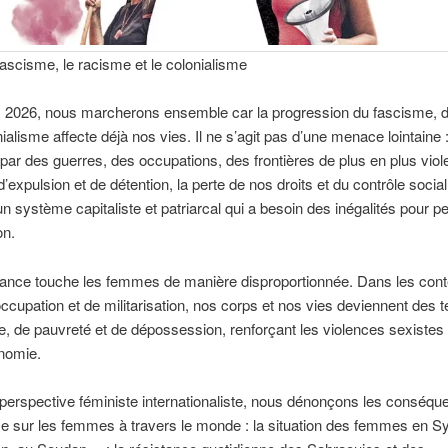
fascisme, le racisme et le colonialisme
 2026, nous marcherons ensemble car la progression du fascisme, 
ialisme affecte déjà nos vies. Il ne s’agit pas d’une menace lointaine :
par des guerres, des occupations, des frontières de plus en plus viol
d’expulsion et de détention, la perte de nos droits et du contrôle social,
un système capitaliste et patriarcal qui a besoin des inégalités pour p
on.
dance touche les femmes de manière disproportionnée. Dans les cont
occupation et de militarisation, nos corps et nos vies deviennent des te
e, de pauvreté et de dépossession, renforçant les violences sexistes e
nomie.
erspective féministe internationaliste, nous dénonçons les conséqu
 sur les femmes à travers le monde : la situation des femmes en Sy