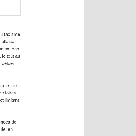
du racisme
 elle se
entes, des
 le tout au
erpétuer
extes de
rritoires
t limitant
ences de
rie, en