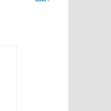
Suivant
→