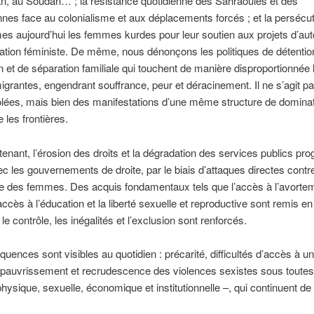
n, au Soudan… ; la résistance quotidienne des Sahraouies et des
nnes face au colonialisme et aux déplacements forcés ; et la persécut
mes aujourd’hui les femmes kurdes pour leur soutien aux projets d’au
tion féministe. De même, nous dénonçons les politiques de détentio
n et de séparation familiale qui touchent de manière disproportionnée 
rantes, engendrant souffrance, peur et déracinement. Il ne s’agit p
solées, mais bien des manifestations d’une même structure de dominat
 les frontières.
ntenant, l’érosion des droits et la dégradation des services publics pr
ec les gouvernements de droite, par le biais d’attaques directes contr
e des femmes. Des acquis fondamentaux tels que l’accès à l’avorte
’accès à l’éducation et la liberté sexuelle et reproductive sont remis en
le contrôle, les inégalités et l’exclusion sont renforcés.
uences sont visibles au quotidien : précarité, difficultés d’accès à u
ppauvrissement et recrudescence des violences sexistes sous toutes
hysique, sexuelle, économique et institutionnelle –, qui continuent de 