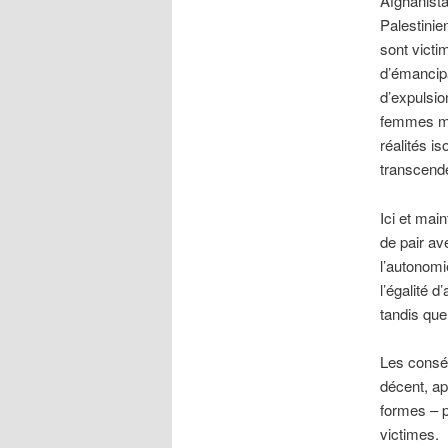
Afghanista
Palestinie
sont victi
d’émancipa
d’expulsio
femmes mig
réalités i
transcende
Ici et mai
de pair av
l’autonomi
l’égalité d
tandis que 
Les conséq
décent, a
formes – p
victimes.