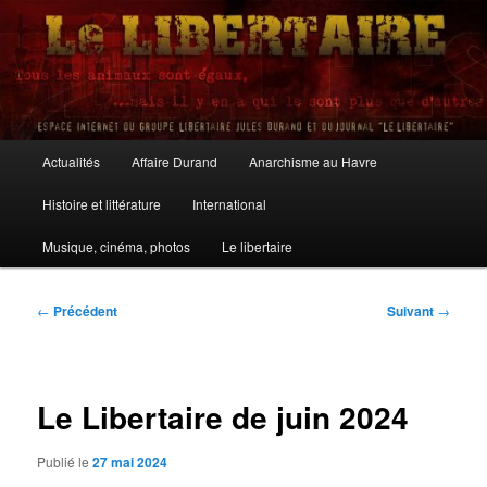
Aller
au
contenu
principal
Le Libertaire
Menu
Actualités
Affaire Durand
Anarchisme au Havre
principal
Histoire et littérature
International
Musique, cinéma, photos
Le libertaire
Navigation
←
Précédent
Suivant
→
des
articles
Le Libertaire de juin 2024
Publié le
27 mai 2024