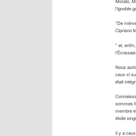
Morato, Mo
l’ignoble 
*De même,
Cipriano M
* et, enfin
l’Écossais
Nous auri
ceux-ci su
était intégr
Connaissan
sommes fe
membre ém
étoile sing
Il y a ceux