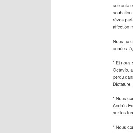
soixante e
souhaitons
rêves part
affection 
Nous ne ci
années-là,
* Et nous 
Octavio, a
perdu dans
Dictature.
* Nous co
Andrés Edo
sur les te
* Nous con