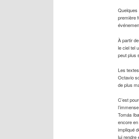
Quelques h
première f
événemen
À partir d
le ciel tel
peut plus 
Les textes
Octavio so
de plus ma
C’est pour
l’immense 
Tomás Iba
encore en 
impliqué d
lui rendre 