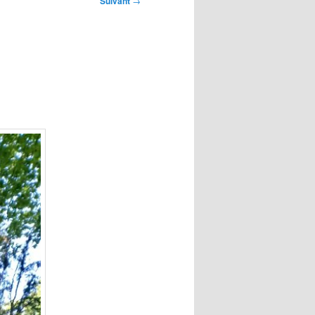
Suivant
→