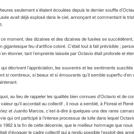
eures seulement s’étaient écoulées depuis le dernier souffle d’Octavi
usée avait déjà explosé dans le ciel, annonçant et commentant le tris
t.
e ce moment, des dizaines et des dizaines de fusées se succédèrent, 
 un gigantesque feu d’artifice coloré. C’était tout à fait prévisible ; pers
s’en étonner, tant l’empreinte laissée par Octavio était profonde et éte
 qui décrivent l’appréciation, les souvenirs et les sentiments suscités
nt si nombreux, si beaux et si émouvants qu’il semble superflu d’en 
intenant.
quoi, au lieu de rappeler les qualités bien connues d’Octavio et de co
valeur qu’il accordait au collectif , il nous a semblé, à Floreal et René
ñez et Juanito Marcos, c’est-à-dire à quelques-uns des rares camar
vie qui ont participé à l’intense processus de lutte dans lequel Octavi
e 1962 à la fin de cette décennie, que le meilleur hommage que nous
était d’évoquer le cadre collectif qui a rendu possible l’exploit des ann