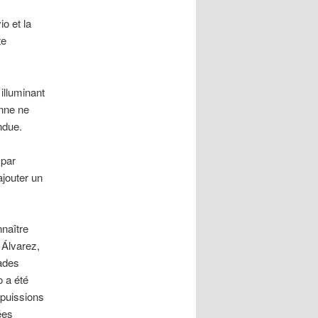
o et la
te
illuminant
onne ne
ndue.
 par
ajouter un
nnaître
 Álvarez,
ades
o a été
 puissions
ées