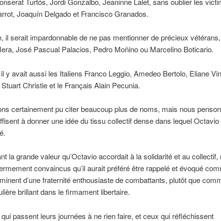
nserat Turtós, Jordi Gonzalbo, Jeaninne Lalet, sans oublier les vict
garrot, Joaquín Delgado et Francisco Granados.
 il serait impardonnable de ne pas mentionner de précieux vétéran
era, José Pascual Palacios, Pedro Moñino ou Marcelino Boticario.
, il y avait aussi les Italiens Franco Leggio, Amedeo Bertolo, Eliane Vi
 Stuart Christie et le Français Alain Pecunia.
ons certainement pu citer beaucoup plus de noms, mais nous penso
ffisent à donner une idée du tissu collectif dense dans lequel Octavio
é.
t la grande valeur qu’Octavio accordait à la solidarité et au collectif,
rmement convaincus qu’il aurait préféré être rappelé et évoqué co
inent d’une fraternité enthousiaste de combattants, plutôt que com
ulière brillant dans le firmament libertaire.
 qui passent leurs journées à ne rien faire, et ceux qui réfléchissent