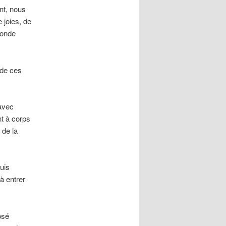
nt, nous
 joies, de
fonde
 de ces
 avec
nt à corps
 de la
uis
à entrer
osé