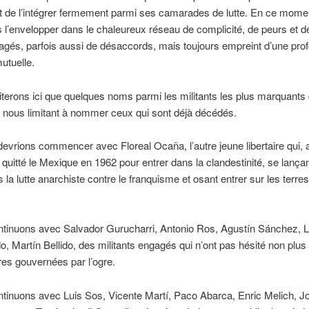
t de l’intégrer fermement parmi ses camarades de lutte. En ce mome
 l’envelopper dans le chaleureux réseau de complicité, de peurs et de
agés, parfois aussi de désaccords, mais toujours empreint d’une pro
mutuelle.
terons ici que quelques noms parmi les militants les plus marquants
 nous limitant à nommer ceux qui sont déjà décédés.
devrions commencer avec Floreal Ocaña, l’autre jeune libertaire qui,
 quitté le Mexique en 1962 pour entrer dans la clandestinité, se lança
 la lutte anarchiste contre le franquisme et osant entrer sur les terres
ntinuons avec Salvador Gurucharri, Antonio Ros, Agustín Sánchez, L
, Martín Bellido, des militants engagés qui n’ont pas hésité non plus 
rres gouvernées par l’ogre.
tinuons avec Luis Sos, Vicente Martí, Paco Abarca, Enric Melich, J