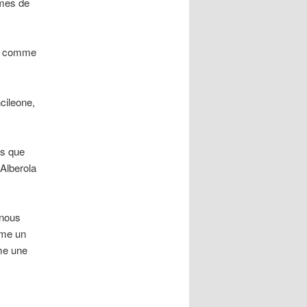
imes de
s, comme
ncileone,
ns que
 Alberola
 nous
mme un
me une