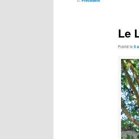
←
Précédent
des
articles
Le 
Publié le
5 