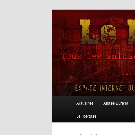
Aller
au
contenu
Le Libertaire
principal
Menu
Actualités
Affaire Durand
principal
Le libertaire
Navigation