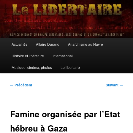
Aller
au
contenu
principal
Le Libertaire
Menu
Actualités
Affaire Durand
Anarchisme au Havre
principal
Histoire et littérature
International
Musique, cinéma, photos
Le libertaire
Navigation
←
Précédent
Suivant
→
des
articles
Famine organisée par l’Etat
hébreu à Gaza