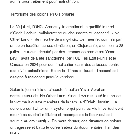
admis pour traitement pour malnutrition.
Terrorisme des colons en Cisjordanie
Le 30 juillet, l’ONG Amnesty International a qualifié la mort
d’Odeh Hadalin, collaboratrice du documentaire oscarisé « No
Other Land », de meurtre de sang-froid. Ce meurtre, commis par
un colon israélien au sud d’Hébron, en Cisjordanie, a eu lieu le 28
juillet. Le tueur, identifié par des témoins comme étant Yinon
Levi, avait déjà été sanctionné par l’UE, les États-Unis et le
Canada en 2024 pour son implication dans des attaques contre
des civils palestiniens. Selon le Times of Israel, l’accusé est
assigné à résidence jusqu’à vendredi.
Selon le journaliste et cinéaste israélien Yuval Abraham,
coréalisateur de No Other Land, Yinon Levi a imputé la mort de
la victime à quatre membres de la famille d’Odeh Hadalin. Il a
dénoncé sur Twitter un « système qui punit les victimes (qui sont
soumises au droit militaire) et récompense le tireur (qui est
soumis au droit civil) ». En mars dernier, des dizaines de colons
ont agressé et battu le coréalisateur du documentaire, Hamdan
Ballal.