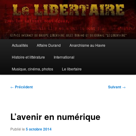
Aller
au
contenu
principal
Le Libertaire
Menu
Actualités
Affaire Durand
Anarchisme au Havre
principal
Histoire et littérature
International
Musique, cinéma, photos
Le libertaire
Navigation
←
Précédent
Suivant
→
des
articles
L’avenir en numérique
Publié le
5 octobre 2014