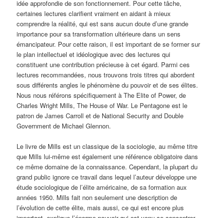
idée approfondie de son fonctionnement. Pour cette tâche,
certaines lectures clarifient vraiment en aidant à mieux
comprendre la réalité, qui est sans aucun doute d’une grande
importance pour sa transformation ultérieure dans un sens
émancipateur. Pour cette raison, il est important de se former sur
le plan intellectuel et idéologique avec des lectures qui
constituent une contribution précieuse à cet égard. Parmi ces
lectures recommandées, nous trouvons trois titres qui abordent
sous différents angles le phénomène du pouvoir et de ses élites.
Nous nous référons spécifiquement à The Elite of Power, de
Charles Wright Mills, The House of War. Le Pentagone est le
patron de James Carroll et de National Security and Double
Government de Michael Glennon.
Le livre de Mills est un classique de la sociologie, au même titre
que Mills lui-même est également une référence obligatoire dans
ce même domaine de la connaissance. Cependant, la plupart du
grand public ignore ce travail dans lequel l’auteur développe une
étude sociologique de l’élite américaine, de sa formation aux
années 1950. Mills fait non seulement une description de
l’évolution de cette élite, mais aussi, ce qui est encore plus
important, explique l’énorme pouvoir qui est venu se concentrer