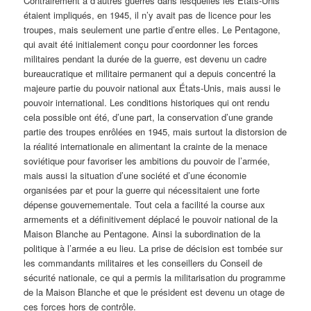
Contrairement à d’autres guerres dans lesquelles les États-Unis
étaient impliqués, en 1945, il n’y avait pas de licence pour les
troupes, mais seulement une partie d’entre elles. Le Pentagone,
qui avait été initialement conçu pour coordonner les forces
militaires pendant la durée de la guerre, est devenu un cadre
bureaucratique et militaire permanent qui a depuis concentré la
majeure partie du pouvoir national aux États-Unis, mais aussi le
pouvoir international. Les conditions historiques qui ont rendu
cela possible ont été, d’une part, la conservation d’une grande
partie des troupes enrôlées en 1945, mais surtout la distorsion de
la réalité internationale en alimentant la crainte de la menace
soviétique pour favoriser les ambitions du pouvoir de l’armée,
mais aussi la situation d’une société et d’une économie
organisées par et pour la guerre qui nécessitaient une forte
dépense gouvernementale. Tout cela a facilité la course aux
armements et a définitivement déplacé le pouvoir national de la
Maison Blanche au Pentagone. Ainsi la subordination de la
politique à l’armée a eu lieu. La prise de décision est tombée sur
les commandants militaires et les conseillers du Conseil de
sécurité nationale, ce qui a permis la militarisation du programme
de la Maison Blanche et que le président est devenu un otage de
ces forces hors de contrôle.