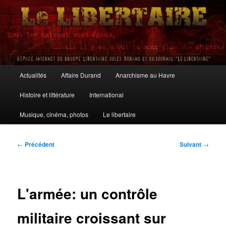
Aller
au
contenu
principal
Le Libertaire
Menu
Actualités
Affaire Durand
Anarchisme au Havre
principal
Histoire et littérature
International
Musique, cinéma, photos
Le libertaire
Navigation
←
Précédent
Suivant
→
des
articles
L'armée: un contrôle
militaire croissant sur