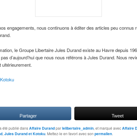
nos engagements, nous continuons à éditer des articles peu connus re
urand.
mation, le Groupe Libertaire Jules Durand existe au Havre depuis 19
 pas d’aujourd’hui que nous nous référons à Jules Durand. Nous rev
t ultérieurement.
 Kotoku
Partager
Tweet
a été publié dans
Affaire Durand
par
lelibertaire_admin
, et marqué avec
Affaire 
nd
,
Jules Durand et Kotoku
. Mettez-le en favori avec son
permalien
.