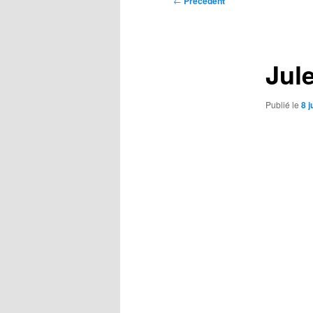
←
Précédent
des
articles
Jul
Publié le
8 j