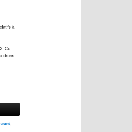
latifs à
62. Ce
iendrons
Durand
,