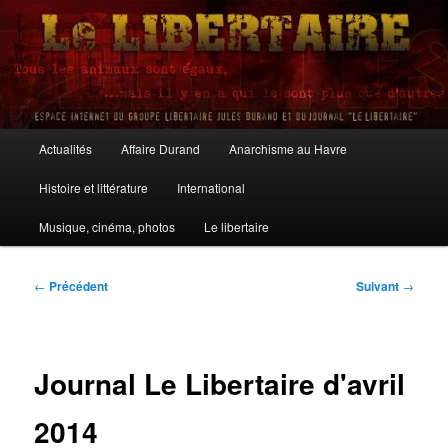
Aller
au
contenu
principal
Le Libertaire
Menu
Actualités
Affaire Durand
Anarchisme au Havre
principal
Histoire et littérature
International
Musique, cinéma, photos
Le libertaire
Navigation
←
Précédent
Suivant
→
des
articles
Journal Le Libertaire d'avril
2014