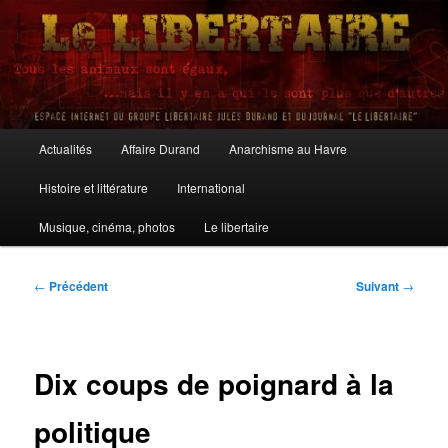
Aller
au
contenu
principal
Le Libertaire
Menu
Actualités
Affaire Durand
Anarchisme au Havre
principal
Histoire et littérature
International
Musique, cinéma, photos
Le libertaire
Navigation
←
Précédent
Suivant
→
des
articles
Dix coups de poignard à la
politique