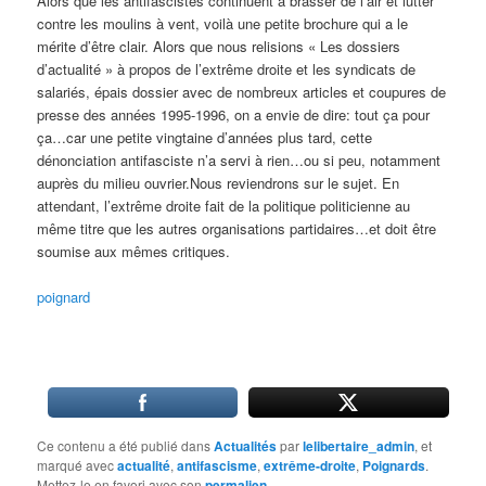
Alors que les antifascistes continuent à brasser de l’air et lutter
contre les moulins à vent, voilà une petite brochure qui a le
mérite d’être clair. Alors que nous relisions « Les dossiers
d’actualité » à propos de l’extrême droite et les syndicats de
salariés, épais dossier avec de nombreux articles et coupures de
presse des années 1995-1996, on a envie de dire: tout ça pour
ça…car une petite vingtaine d’années plus tard, cette
dénonciation antifasciste n’a servi à rien…ou si peu, notamment
auprès du milieu ouvrier.Nous reviendrons sur le sujet. En
attendant, l’extrême droite fait de la politique politicienne au
même titre que les autres organisations partidaires…et doit être
soumise aux mêmes critiques.
poignard
Ce contenu a été publié dans
Actualités
par
lelibertaire_admin
, et
marqué avec
actualité
,
antifascisme
,
extrême-droite
,
Poignards
.
Mettez-le en favori avec son
permalien
.