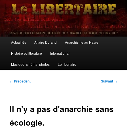
Aller
au
contenu
principal
Le Libertaire
Menu
Actualités
Affaire Durand
Anarchisme au Havre
principal
Histoire et littérature
International
Musique, cinéma, photos
Le libertaire
Navigation
←
Précédent
Suivant
→
des
articles
Il n'y a pas d'anarchie sans
écologie.