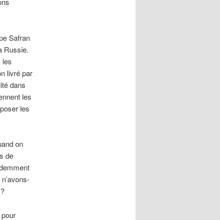
ons
upe Safran
a Russie.
 les
 livré par
lité dans
iennent les
 poser les
uand on
ds de
Evidemment
, n’avons-
 ?
 pour