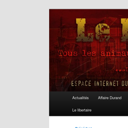
Aller
au
contenu
Le Libertaire
principal
Menu
Actualités
Affaire Durand
principal
Le libertaire
Navigation