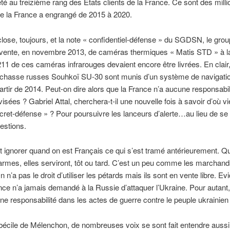
té au treizième rang des Etats clients de la France. Ce sont des milli
e la France a engrangé de 2015 à 2020.
lose, toujours, et la note « confidentiel-défense » du SGDSN, le gro
a vente, en novembre 2013, de caméras thermiques « Matis STD » à l
11 de ces caméras infrarouges devaient encore être livrées. En clair,
 chasse russes Souhkoï SU-30 sont munis d’un système de navigation
artir de 2014. Peut-on dire alors que la France n’a aucune responsabi
visées ? Gabriel Attal, cherchera-t-il une nouvelle fois à savoir d’où v
ecret-défense » ? Pour poursuivre les lanceurs d’alerte…au lieu de se
estions.
 ignorer quand on est Français ce qui s’est tramé antérieurement. Q
rmes, elles serviront, tôt ou tard. C’est un peu comme les marchan
n n’a pas le droit d’utiliser les pétards mais ils sont en vente libre. 
nce n’a jamais demandé à la Russie d’attaquer l’Ukraine. Pour autant
e responsabilité dans les actes de guerre contre le peuple ukrainien
mbécile de Mélenchon, de nombreuses voix se sont fait entendre aussi