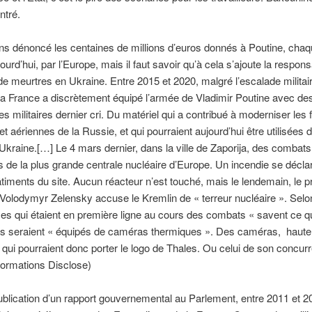
ntré.
s dénoncé les centaines de millions d’euros donnés à Poutine, chaq
urd’hui, par l’Europe, mais il faut savoir qu’à cela s’ajoute la responsa
de meurtres en Ukraine. Entre 2015 et 2020, malgré l’escalade militai
 la France a discrètement équipé l’armée de Vladimir Poutine avec de
es militaires dernier cri. Du matériel qui a contribué à moderniser les 
et aériennes de la Russie, et qui pourraient aujourd’hui être utilisées 
Ukraine.[…] Le 4 mars dernier, dans la ville de Zaporija, des combats
 de la plus grande centrale nucléaire d’Europe. Un incendie se décla
âtiments du site. Aucun réacteur n’est touché, mais le lendemain, le p
 Volodymyr Zelensky accuse le Kremlin de « terreur nucléaire ». Selon 
es qui étaient en première ligne au cours des combats « savent ce qu’
ils seraient « équipés de caméras thermiques ». Des caméras, haute
, qui pourraient donc porter le logo de Thales. Ou celui de son concurr
formations Disclose)
ublication d’un rapport gouvernemental au Parlement, entre 2011 et 20