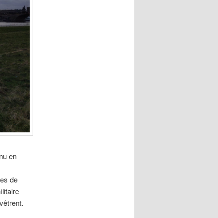
enu en
nes de
litaire
vêtrent.