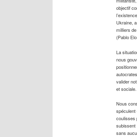
militariste
objectif c
l’existenc
Ukraine, 
milliers d
(Pablo Elo
La situatio
nous gouve
positionne
autocrates
valider not
et sociale.
Nous const
spéculent 
coulisses 
subissent 
sans aucu