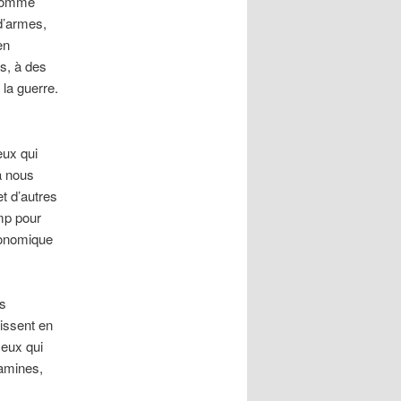
t comme
 d’armes,
en
s, à des
 la guerre.
eux qui
à nous
t d’autres
amp pour
économique
es
gissent en
ceux qui
famines,