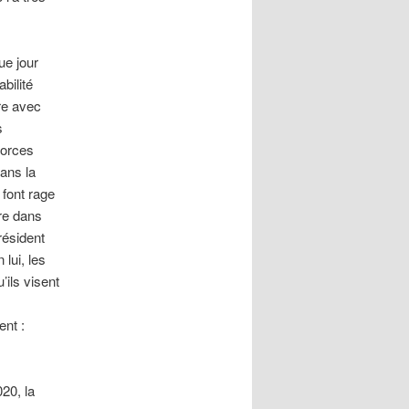
ue jour
bilité
re avec
s
forces
dans la
 font rage
re dans
résident
lui, les
ils visent
ent :
20, la