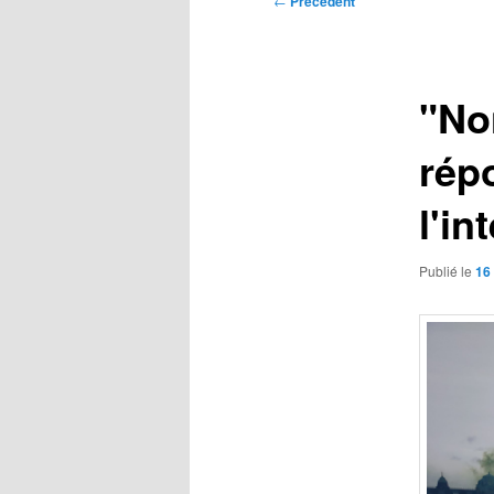
←
Précédent
des
articles
"No
rép
l'in
Publié le
16