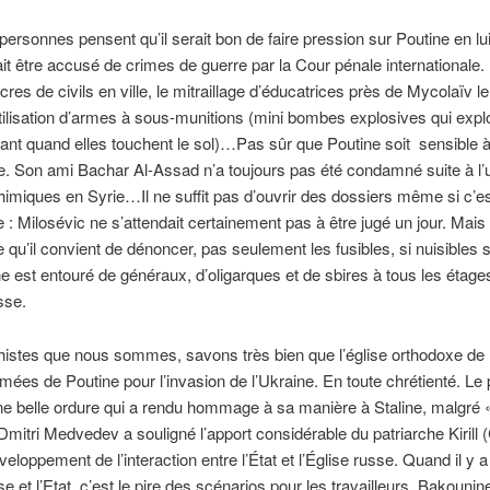
personnes pensent qu’il serait bon de faire pression sur Poutine en lui
rait être accusé de crimes de guerre par la Cour pénale internationale
res de civils en ville, le mitraillage d’éducatrices près de Mycolaïv l
’utilisation d’armes à sous-munitions (mini bombes explosives qui exp
ant quand elles touchent le sol)…Pas sûr que Poutine soit sensible 
 Son ami Bachar Al-Assad n’a toujours pas été condamné suite à l’ut
imiques en Syrie…Il ne suffit pas d’ouvrir des dossiers même si c’e
 : Milosévic ne s’attendait certainement pas à être jugé un jour. Mais 
 qu’il convient de dénoncer, pas seulement les fusibles, si nuisibles so
e est entouré de généraux, d’oligarques et de sbires à tous les étage
sse.
histes que nous sommes, savons très bien que l’église orthodoxe de
rmées de Poutine pour l’invasion de l’Ukraine. En toute chrétienté. Le 
 une belle ordure qui a rendu hommage à sa manière à Staline, malgré
Dmitri Medvedev a souligné l’apport considérable du patriarche Kirill (C
eloppement de l’interaction entre l’État et l’Église russe. Quand il y a
ise et l’Etat, c’est le pire des scénarios pour les travailleurs. Bakounine