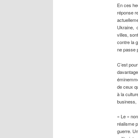
En ces heu
réponse re
actuelleme
Ukraine, c
villes, so
contre la 
ne passe p
C’est pour
davantage 
éminemment
de ceux qu
à la cultu
business, 
« Le « non
réalisme p
guerre. Un