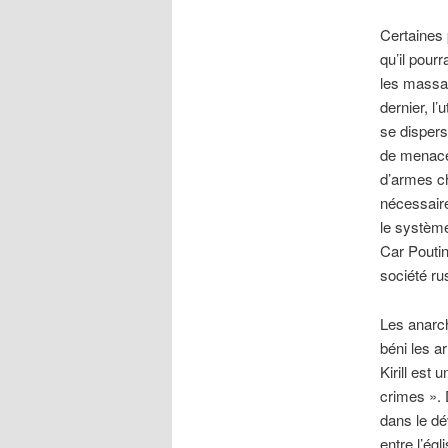
Certaines 
qu’il pour
les massac
dernier, l
se dispers
de menace.
d’armes ch
nécessaire
le système
Car Poutin
société ru
Les anarc
béni les a
Kirill est
crimes ». 
dans le dév
entre l’égl