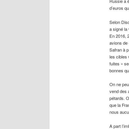
Russie a é
d’euros qu
Selon Disc
a signé l
En 2016, 2
avions de
Safran à p
les cibles 
fuites « s
bonnes qu
On ne peut
vend des a
pétards. O
que la Fra
nous aucun
A part l’i