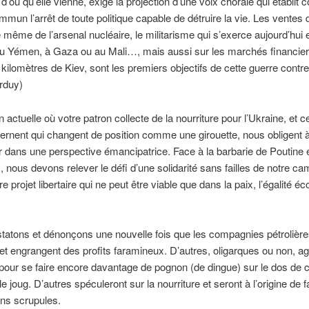
, d’où qu’elle vienne, exige la projection d’une voix chorale qui établi
ommun l’arrêt de toute politique capable de détruire la vie. Les ventes
e même de l’arsenal nucléaire, le militarisme qui s’exerce aujourd’hui 
au Yémen, à Gaza ou au Mali…, mais aussi sur les marchés financier
e kilomètres de Kiev, sont les premiers objectifs de cette guerre contre
rduy)
n actuelle où votre patron collecte de la nourriture pour l’Ukraine, et c
rnent qui changent de position comme une girouette, nous obligent 
r dans une perspective émancipatrice. Face à la barbarie de Poutine e
, nous devons relever le défi d’une solidarité sans failles de notre c
re projet libertaire qui ne peut être viable que dans la paix, l’égalité 
atons et dénonçons une nouvelle fois que les compagnies pétrolièr
et engrangent des profits faramineux. D’autres, oligarques ou non, a
pour se faire encore davantage de pognon (de dingue) sur le dos de 
le joug. D’autres spéculeront sur la nourriture et seront à l’origine de 
ns scrupules.