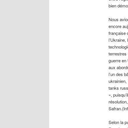
bien démo
Nous avion
encore aujo
française 
l’Ukraine,
technologi
terrestres 
guerre en 
aux abords
l’un des b
ukrainien,
tanks russ
», puisqu’
résolution
Safran.(In
Selon la p