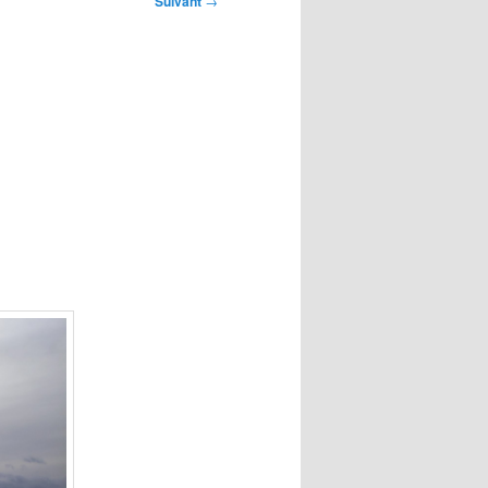
Suivant
→