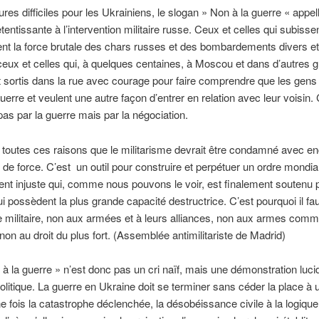
res difficiles pour les Ukrainiens, le slogan » Non à la guerre « appel
tentissante à l’intervention militaire russe. Ceux et celles qui subisse
nt la force brutale des chars russes et des bombardements divers et
eux et celles qui, à quelques centaines, à Moscou et dans d’autres 
nt sortis dans la rue avec courage pour faire comprendre que les gens
guerre et veulent une autre façon d’entrer en relation avec leur voisin. 
as par la guerre mais par la négociation.
 toutes ces raisons que le militarisme devrait être condamné avec e
de force. C’est un outil pour construire et perpétuer un ordre mondia
 injuste qui, comme nous pouvons le voir, est finalement soutenu pa
i possèdent la plus grande capacité destructrice. C’est pourquoi il fau
re militaire, non aux armées et à leurs alliances, non aux armes com
non au droit du plus fort. (Assemblée antimilitariste de Madrid)
 à la guerre » n’est donc pas un cri naïf, mais une démonstration luci
olitique. La guerre en Ukraine doit se terminer sans céder la place à 
e fois la catastrophe déclenchée, la désobéissance civile à la logique