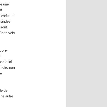
le une
nt
 variés en
grandes
 sont
Cette voie
ncore
l
r la loi
t dire non
me
de de
une autre