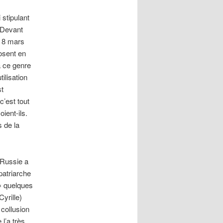
 stipulant
. Devant
e 8 mars
losent en
à ce genre
ilisation
st
c’est tout
ient-ils.
s de la
 Russie a
patriarche
 « quelques
yrille)
 collusion
 l’a très