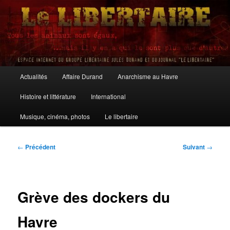
Aller
au
contenu
principal
Le Libertaire
Menu
Actualités
Affaire Durand
Anarchisme au Havre
principal
Histoire et littérature
International
Musique, cinéma, photos
Le libertaire
Navigation
←
Précédent
Suivant
→
des
articles
Grève des dockers du
Havre