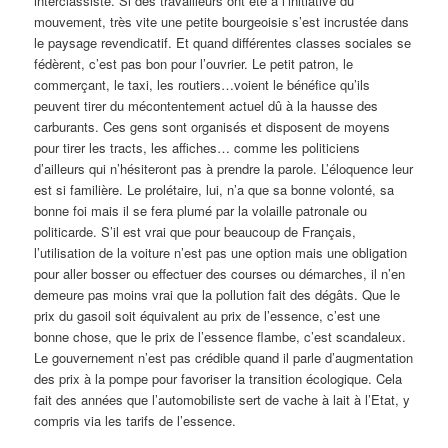
interclassiste. Si des travailleurs ont été à l’initiative du
mouvement, très vite une petite bourgeoisie s’est incrustée dans
le paysage revendicatif. Et quand différentes classes sociales se
fédèrent, c’est pas bon pour l’ouvrier. Le petit patron, le
commerçant, le taxi, les routiers…voient le bénéfice qu’ils
peuvent tirer du mécontentement actuel dû à la hausse des
carburants. Ces gens sont organisés et disposent de moyens
pour tirer les tracts, les affiches… comme les politiciens
d’ailleurs qui n’hésiteront pas à prendre la parole. L’éloquence leur
est si familière. Le prolétaire, lui, n’a que sa bonne volonté, sa
bonne foi mais il se fera plumé par la volaille patronale ou
politicarde. S’il est vrai que pour beaucoup de Français,
l’utilisation de la voiture n’est pas une option mais une obligation
pour aller bosser ou effectuer des courses ou démarches, il n’en
demeure pas moins vrai que la pollution fait des dégâts. Que le
prix du gasoil soit équivalent au prix de l’essence, c’est une
bonne chose, que le prix de l’essence flambe, c’est scandaleux.
Le gouvernement n’est pas crédible quand il parle d’augmentation
des prix à la pompe pour favoriser la transition écologique. Cela
fait des années que l’automobiliste sert de vache à lait à l’Etat, y
compris via les tarifs de l’essence.