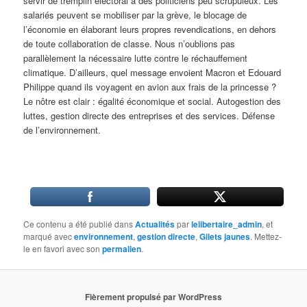
servir de tremplin électoral à des politiciens peu scrupuleux. Les
salariés peuvent se mobiliser par la grève, le blocage de
l’économie en élaborant leurs propres revendications, en dehors
de toute collaboration de classe. Nous n’oublions pas
parallèlement la nécessaire lutte contre le réchauffement
climatique. D’ailleurs, quel message envoient Macron et Edouard
Philippe quand ils voyagent en avion aux frais de la princesse ?
Le nôtre est clair : égalité économique et social. Autogestion des
luttes, gestion directe des entreprises et des services. Défense
de l’environnement.
Ce contenu a été publié dans
Actualités
par
lelibertaire_admin
, et
marqué avec
environnement
,
gestion directe
,
Gilets jaunes
. Mettez-
le en favori avec son
permalien
.
Fièrement propulsé par WordPress