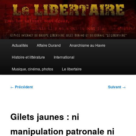
Aller
au
contenu
principal
Le Libertaire
Menu
Actualités
Affaire Durand
Anarchisme au Havre
principal
Histoire et littérature
International
Musique, cinéma, photos
Le libertaire
Navigation
←
Précédent
Suivant
→
des
articles
Gilets jaunes : ni
manipulation patronale ni