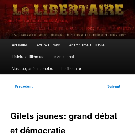
Aller
au
contenu
principal
Le Libertaire
Menu
Actualités
Affaire Durand
Anarchisme au Havre
principal
Histoire et littérature
International
Musique, cinéma, photos
Le libertaire
Navigation
←
Précédent
Suivant
→
des
articles
Gilets jaunes: grand débat
et démocratie