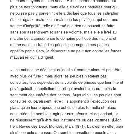
retiré les moyens de s’en servir. Elle lui permet d’accéder aux
plus hautes fonctions, mais elle a élevé des barrières pour qu’il
ne puisse pas y parvenir ; elle a déclaré que tous les individus
étaient égaux, mais elle a maintenu les privilèges qui sont une
source d’inégalité ; elle a affirmé que rien ne pouvait se faire
sans son assentiment et sans sa volonté, mais elle a livré au
marché de la concurrence le domaine politique des nations et,
même dans les tragédies périodiques engendrées par les
appétits particuliers, la démocratie ne peut rien contre les forces
mauvaises qui la dirigent.
« Les nations se déchirent aujourd’hui comme alors, et peut être
avec plus de furie ; mais alors les peuples n’étaient pas
consultés, tout dépendait de la volonté de princes que leur intérêt
privé, guidait essentiellement, et qui avaient plus ou moins le
sentiment des intérêts des nations. Aujourd’hui les peuples sont
consultés ou paraissent l’être ; ils apportent à l’exécution des
plans qu’on leur propose une adhésion plus formelle et mieux
constatée ; ils semblent agir par eux-mêmes, et cependant, ils
ne réussissent qu’à être des instruments ou des victimes. (Léon
Ferr, Revue des Deux Mondes, Mars 1871). Et c’est en effet bien
ainsi que cela se passe. On semble consulter le peuple alors