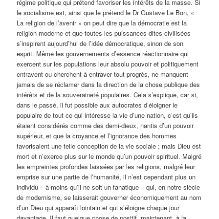
régime politique qui prétend favoriser les intérêts de la masse. Si
le socialisme est, ainsi que le prétend le Dr Gustave Le Bon, «
La religion de l’avenir » on peut dire que la démocratie est la
religion moderne et que toutes les puissances dites civilisées
s’inspirent aujourd’hui de l’idée démocratique, sinon de son
esprit. Même les gouvernements d’essence réactionnaire qui
exercent sur les populations leur absolu pouvoir et politiquement
entravent ou cherchent à entraver tout progrès, ne manquent
jamais de se réclamer dans la direction de la chose publique des
intérêts et de la souveraineté populaires. Cela s’explique, car si,
dans le passé, il fut possible aux autocrates d’éloigner le
populaire de tout ce qui intéresse la vie d’une nation, c’est qu’ils
étaient considérés comme des demi-dieux, nantis d’un pouvoir
supérieur, et que la croyance et l’ignorance des hommes
favorisaient une telle conception de la vie sociale ; mais Dieu est
mort et n’exerce plus sur le monde qu’un pouvoir spirituel. Malgré
les empreintes profondes laissées par les religions, malgré leur
emprise sur une partie de l’humanité, il n’est cependant plus un
individu – à moins qu’il ne soit un fanatique – qui, en notre siècle
de modernisme, se laisserait gouverner économiquement au nom
d’un Dieu qui apparaît lointain et qui s’éloigne chaque jour
davantage. Il faut quelque chose de positif, maintenant, à la