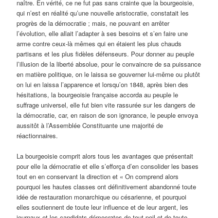
naître. En vérité, ce ne fut pas sans crainte que la bourgeoisie,
qui n’est en réalité qu’une nouvelle aristocratie, constatait les
progrès de la démocratie ; mais, ne pouvant en arrêter
l’évolution, elle allait l’adapter à ses besoins et s’en faire une
arme contre ceux-là mêmes qui en étaient les plus chauds
partisans et les plus fidèles défenseurs. Pour donner au peuple
l’illusion de la liberté absolue, pour le convaincre de sa puissance
en matière politique, on le laissa se gouverner lui-même ou plutôt
on lui en laissa l’apparence et lorsqu’on 1848, après bien des
hésitations, la bourgeoisie française accorda au peuple le
suffrage universel, elle fut bien vite rassurée sur les dangers de
la démocratie, car, en raison de son ignorance, le peuple envoya
aussitôt à l’Assemblée Constituante une majorité de
réactionnaires.
La bourgeoisie comprit alors tous les avantages que présentait
pour elle la démocratie et elle s’efforça d’en consolider les bases
tout en en conservant la direction et « On comprend alors
pourquoi les hautes classes ont définitivement abandonné toute
idée de restauration monarchique ou césarienne, et pourquoi
elles soutiennent de toute leur influence et de leur argent, les
journaux et les candidats démocrates de tout poil et de toute