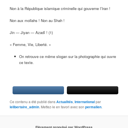
Non à la République islamique criminelle qui gouverne l’Iran !
Non aux mollahs ! Non au Shah !
Jin — Jiyan — Azadî ! (1)
« Femme, Vie, Liberté. »
On retrouve ce même slogan sur la photographie qui ouvre
ce texte.
Ce contenu a été publié dans
Actualités
,
International
par
lelibertaire_admin
. Mettez-le en favori avec son
permalien
.
Fièrement propulsé par WordPress