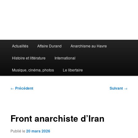
Aller
au
contenu
principal
Le Libertaire
Menu
Actualités
Affaire Durand
Anarchisme au Havre
principal
Histoire et littérature
International
Musique, cinéma, photos
Le libertaire
Navigation
←
Précédent
Suivant
→
des
articles
Front anarchiste d’Iran
Publié le
20 mars 2026