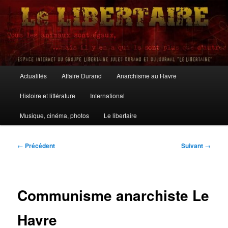
Aller
au
contenu
principal
Le Libertaire
Menu
Actualités
Affaire Durand
Anarchisme au Havre
principal
Histoire et littérature
International
Musique, cinéma, photos
Le libertaire
Navigation
←
Précédent
Suivant
→
des
articles
Communisme anarchiste Le
Havre