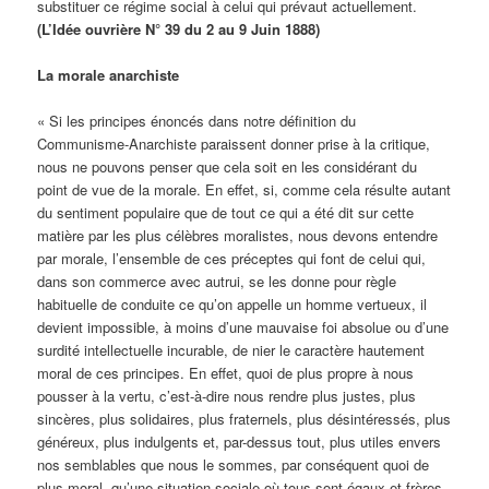
substituer ce régime social à celui qui prévaut actuellement.
(L’Idée ouvrière N° 39 du 2 au 9 Juin 1888)
La morale anarchiste
« Si les principes énoncés dans notre définition du
Communisme-Anarchiste paraissent donner prise à la critique,
nous ne pouvons penser que cela soit en les considérant du
point de vue de la morale. En effet, si, comme cela résulte autant
du sentiment populaire que de tout ce qui a été dit sur cette
matière par les plus célèbres moralistes, nous devons entendre
par morale, l’ensemble de ces préceptes qui font de celui qui,
dans son commerce avec autrui, se les donne pour règle
habituelle de conduite ce qu’on appelle un homme vertueux, il
devient impossible, à moins d’une mauvaise foi absolue ou d’une
surdité intellectuelle incurable, de nier le caractère hautement
moral de ces principes. En effet, quoi de plus propre à nous
pousser à la vertu, c’est-à-dire nous rendre plus justes, plus
sincères, plus solidaires, plus fraternels, plus désintéressés, plus
généreux, plus indulgents et, par-dessus tout, plus utiles envers
nos semblables que nous le sommes, par conséquent quoi de
plus moral, qu’une situation sociale où tous sont égaux et frères,