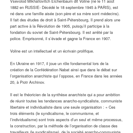
Vsevolod Mikhaïlovitch Eichenbaum dit Voline (né le 11 août
1882 en RUSSIE- Décédé le 18 septembre 1945 à PARIS), est
né dans une famille aisée (son père et sa mère sont médecins).
Il fait des études de droit à Saint-Pétersbourg, Il prend alors une
part active à la Révolution de 1905, puisqu’il participe à la
fondation du soviet de Saint-Pétersbourg. Il est arrêté par la
police. Emprisonné, il s’évade et gagne la France en 1907.
Voline est un intellectuel et un écrivain prolifique.
En Ukraine en 1917, il joue un rôle fondamental lors de la
création de la Confédération Nabat ainsi que dans le débat sur
l’organisation anarchiste qui l’oppose, en France dans les années
20, à Piotr Archinov.
Il est le théoricien de la synthèse anarchiste qui a pour ambition
de réunir toutes les tendances anarcho-syndicaliste, communiste
libertaire et individualiste dans une seule organisation : « Ces
trois éléments (le syndicalisme, le communisme, et
l’individualisme) sont trois aspects d’un seul et même processus,
la construction, par la méthode de l’organisation de classe des
travailleurs (le syndicalisme), de la société anarcho-communiste