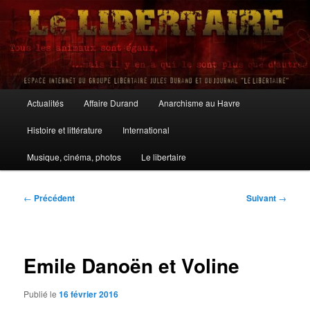
Aller
au
contenu
principal
Le Libertaire
Menu
Actualités
Affaire Durand
Anarchisme au Havre
principal
Histoire et littérature
International
Musique, cinéma, photos
Le libertaire
Navigation
←
Précédent
Suivant
→
des
articles
Emile Danoën et Voline
Publié le
16 février 2016