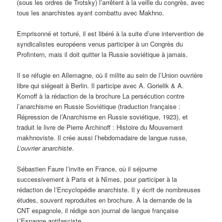
(sous les ordres de Trotsky) l’arrêtent à la veille du congrès, avec
tous les anarchistes ayant combattu avec Makhno.
Emprisonné et torturé, il est libéré à la suite d’une intervention de
syndicalistes européens venus participer à un Congrès du
Profintern, mais il doit quitter la Russie soviétique à jamais.
Il se réfugie en Allemagne, où il milite au sein de l’Union ouvrière
libre qui siégeait à Berlin. Il participe avec A. Gorielik & A.
Komoff à la rédaction de la brochure La persécution contre
l’anarchisme en Russie Soviétique (traduction française :
Répression de l’Anarchisme en Russie soviétique, 1923), et
traduit le livre de Pierre Archinoff : Histoire du Mouvement
makhnoviste. Il crée aussi l’hebdomadaire de langue russe,
L’ouvrier anarchiste
.
Sébastien Faure l’invite en France, où il séjourne
successivement à Paris et à Nîmes, pour participer à la
rédaction de l’Encyclopédie anarchiste. Il y écrit de nombreuses
études, souvent reproduites en brochure. À la demande de la
CNT espagnole, il rédige son journal de langue française
L’Espagne antifasciste.