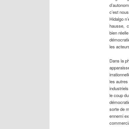
d’autonomi
c’est nous
Hidalgo n’e
hausse, c’
bien réell
démocratiq
les acteurs
Dans la ph
apparaisse
irrationne
les autres
industriel
le coup du
démocrati
sorte de m
ennemi ext
commercial