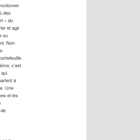
onctionner
9% des
rt » du
er et agir
e ou
ent. Non
es
ortefeuille
tème, c’est
 qui
parlent à
me. Une
es et les
n
 de