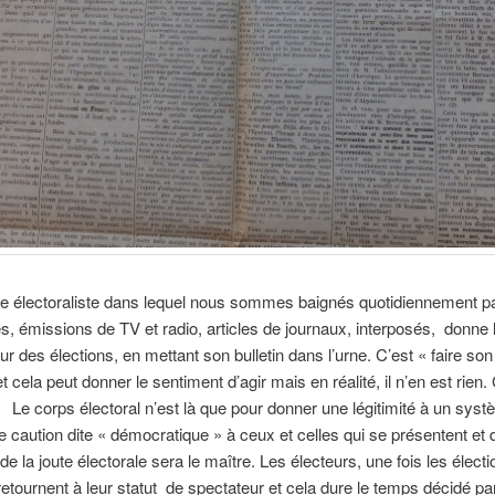
e électoraliste dans lequel nous sommes baignés quotidiennement p
res, émissions de TV et radio, articles de journaux, interposés, donne l’
eur des élections, en mettant son bulletin dans l’urne. C’est « faire son
t cela peut donner le sentiment d’agir mais en réalité, il n’en est rien.
. Le corps électoral n’est là que pour donner une légitimité à un sys
ne caution dite « démocratique » à ceux et celles qui se présentent et 
de la joute électorale sera le maître. Les électeurs, une fois les élect
etournent à leur statut de spectateur et cela dure le temps décidé par