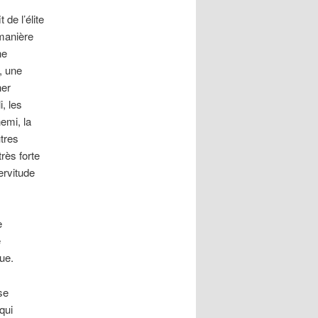
de l’élite
 manière
ne
, une
her
, les
nemi, la
tres
très forte
ervitude
e
e
ue.
se
qui