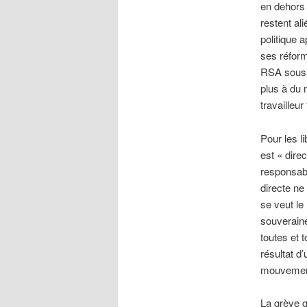
en dehors 
restent al
politique 
ses réform
RSA sous 
plus à du 
travailleu
Pour les l
est « dire
responsabi
directe ne
se veut le 
souveraine
toutes et 
résultat d
mouvement 
La grève g