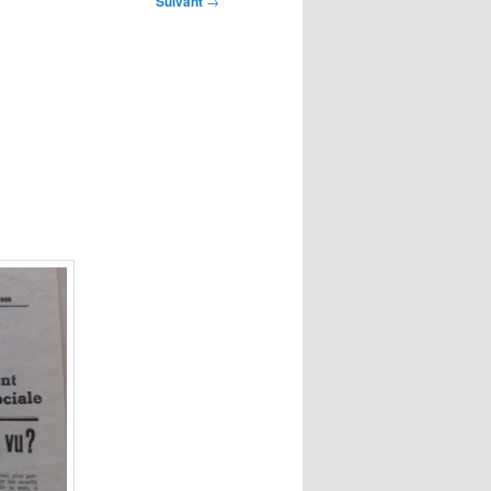
Suivant
→