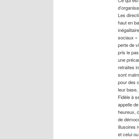
Ce qui est
d’organisa
Les direct
haut en b
inégalitai
sociaux »
perte de v
pris le pa
une précar
retraites 
sont malme
pour des c
leur base,
Fidèle à s
appelle d
heureux, c
de démocra
illusoires 
et celui o