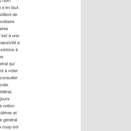
au nom
 s’en faut.
tillent de
ciétaire
aires
’est à une
passivité a
ssistons à
es
éral qui
nt à voter
consulter
cale.
édéral,
jours
a notion
iètres et
me général
à coup sûr