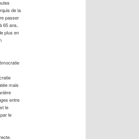
outes
quis de la
ire passer
 à 65 ans,
e plus en
n
démocratie
cratie
latée mais
anière
nges entre
st le
par le
recte,