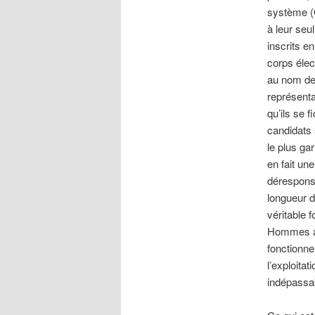
système (Q
à leur seu
inscrits en
corps élec
au nom de 
représenta
qu’ils se f
candidats 
le plus ga
en fait un
déresponsa
longueur d
véritable 
Hommes au
fonctionnem
l’exploita
indépassa