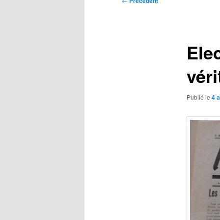
←
Précédent
des
articles
Elec
véri
Publié le
4 a