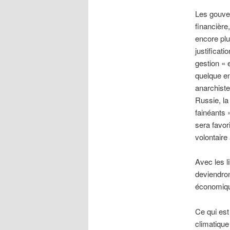
Les gouver
financière
encore plu
justificat
gestion « 
quelque en
anarchiste
Russie, la
fainéants »
sera favor
volontaire 
Avec les li
deviendro
économique
Ce qui est
climatique