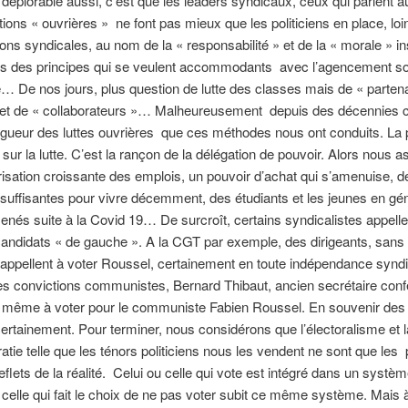
 déplorable aussi, c’est que les leaders syndicaux, ceux qui parlent 
tions « ouvrières » ne font pas mieux que les politiciens en place, loin
ions syndicales, au nom de la « responsabilité » et de la « morale » ins
as des principes qui se veulent accommodants avec l’agencement so
re… De nos jours, plus question de lutte des classes mais de « parten
 et de « collaborateurs »… Malheureusement depuis des décennies c
igueur des luttes ouvrières que ces méthodes nous ont conduits. La 
s sur la lutte. C’est la rançon de la délégation de pouvoir. Alors nous a
isation croissante des emplois, un pouvoir d’achat qui s’amenuise, d
insuffisantes pour vivre décemment, des étudiants et les jeunes en gén
nés suite à la Covid 19… De surcroît, certains syndicalistes appelle
andidats « de gauche ». A la CGT par exemple, des dirigeants, sans 
 appellent à voter Roussel, certainement en toute indépendance syndi
es convictions communistes, Bernard Thibaut, ancien secrétaire conf
e même à voter pour le communiste Fabien Roussel. En souvenir des 
ertainement. Pour terminer, nous considérons que l’électoralisme et l
tie telle que les ténors politiciens nous les vendent ne sont que les p
reflets de la réalité. Celui ou celle qui vote est intégré dans un systè
u celle qui fait le choix de ne pas voter subit ce même système. Mais 