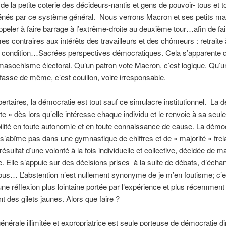
de la petite coterie des décideurs-nantis et gens de pouvoir- tous et t
iénés par ce système général. Nous verrons Macron et ses petits mar
appeler à faire barrage à l’extrême-droite au deuxième tour…afin de fa
es contraires aux intérêts des travailleurs et des chômeurs : retraite
condition…Sacrées perspectives démocratiques. Cela s’apparente d
masochisme électoral. Qu’un patron vote Macron, c’est logique. Qu’u
r fasse de même, c’est couillon, voire irresponsable.
ibertaires, la démocratie est tout sauf ce simulacre institutionnel. La 
cte » dès lors qu’elle intéresse chaque individu et le renvoie à sa seule
lité en toute autonomie et en toute connaissance de cause. La démo
 s’abîme pas dans une gymnastique de chiffres et de « majorité » fre
résultat d’une volonté à la fois individuelle et collective, décidée de m
. Elle s’appuie sur des décisions prises à la suite de débats, d’écha
tous… L’abstention n’est nullement synonyme de je m’en foutisme; c’e
’une réflexion plus lointaine portée par l‘expérience et plus récemment 
des gilets jaunes. Alors que faire ?
énérale illimitée et expropriatrice est seule porteuse de démocratie di