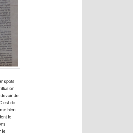
ar spots
illusion
 devoir de
 C’est de
tème bien
dont le
ions
 le