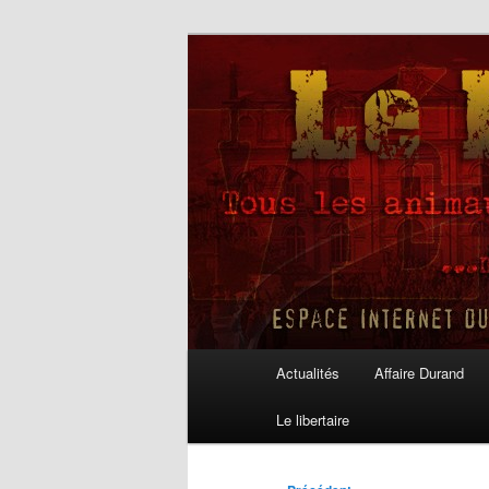
Aller
au
contenu
Le Libertaire
principal
Menu
Actualités
Affaire Durand
principal
Le libertaire
Navigation