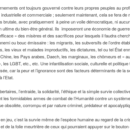
nements ont toujours gouverné contre leurs propres peuples au profit 
, industrielle et commerciale ; seulement maintenant, cela se fera de
s brutale, avec pratiquement à peine un voile démocratique, ni aucu
ion ultime du bien-être général. Ils imposeront une économie de guerre
efficace » des misères et des sacrifices pour lesquels il faudra cherc
nemi ou bouc émissaire : les migrants, les subversifs de l’ordre établi
s, les vieux et malades improductifs, les dictatures, tel ou tel État en
 Chine, les Pays arabes, Daech, les marginaux, les chômeurs et « au
, les LGBT, etc., etc. Une infantilisation sociale, culturelle et politique 
isée, car la peur et l’ignorance sont des facteurs déterminants de la s
à l’Etat.
bertaires, l’entraide, la solidarité, l’éthique et la simple survie collectiv
nt les formidables armes de combat de l’Humanité contre un systèm
 obsolète, corrompu et par nature criminel, prédateur et apocalyptiq
 en jeu, c’est la survie même de l’espèce humaine au regard de la cri
 et de la folie meurtrière de ceux qui pourraient appuyer sur le bouton 