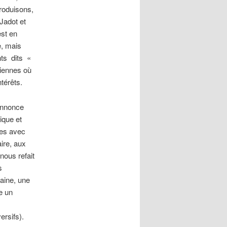
produisons,
Jadot et
est en
e, mais
nts dits «
ciennes où
ntérêts.
 annonce
ique et
nes avec
ire, aux
nous refait
s
aine, une
e un
ersifs).