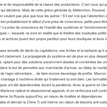
e et de responsabilité de la classe des producteurs. C’est nous qui 
 qui décidons. Mais de cette grève générale là, Mélenchon, Roussel, 
n veulent pas plus que tous les autres ! S’il est vrai que l’abstention 
est probablement le début d’une prise de conscience, petite peut-êtr
e ! La prise de conscience de l’inanité des systèmes et fonctionneme
ues », lesquels ne sont en réalité que le théâtre des turpitudes politi
 et actrices jouent leur propre partition pour leurs boutiques et leurs i
ase actuelle de déclin du capitalisme, ses limites et la barbarie qu’il
nt clairement. La propagande du système est de plus en plus despot
lle, optant pour des solutions savamment dosées et combinées les u
 dans le but de permettre aux marchands d’armes, au lobby du nucléa
s de l’agro-alimentaire… de faire encore davantage de profits. Macron 
 chantage à l’extrême droite qui finalement lui sert bien. Les formalité
ques ont été abandonnées durant la pandémie. Avec la guerre en Ukr
ilitarisme radical et obsessionnel apparaît, et se renforcera soit contr
erne (la Russie aujourd’hui, en raison de rivalités et dépendances
es et demain la Chine ?) soit interne (en raison de besoins anti-subv