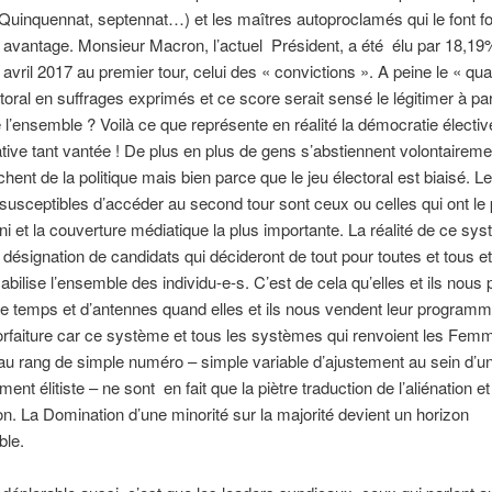
uinquennat, septennat…) et les maîtres autoproclamés qui le font f
l avantage. Monsieur Macron, l’actuel Président, a été élu par 18,1
 avril 2017 au premier tour, celui des « convictions ». A peine le « qua
toral en suffrages exprimés et ce score serait sensé le légitimer à parl
l’ensemble ? Voilà ce que représente en réalité la démocratie électiv
tive tant vantée ! De plus en plus de gens s’abstiennent volontairem
ichent de la politique mais bien parce que le jeu électoral est biaisé. L
susceptibles d’accéder au second tour sont ceux ou celles qui ont le p
rni et la couverture médiatique la plus importante. La réalité de ce sys
e désignation de candidats qui décideront de tout pour toutes et tous et
bilise l’ensemble des individu-e-s. C’est de cela qu’elles et ils nous 
e temps et d’antennes quand elles et ils nous vendent leur program
forfaiture car ce système et tous les systèmes qui renvoient les Femm
 rang de simple numéro – simple variable d’ajustement au sein d’u
ent élitiste – ne sont en fait que la piètre traduction de l’aliénation et
tion. La Domination d’une minorité sur la majorité devient un horizon
ble.