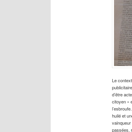
Le context
publicitai
d’être act
citoyen » e
l’esbroufe
huilé et u
vainqueur 
passées, r