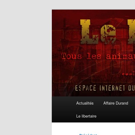
Aller
au
contenu
Le Libertaire
principal
Menu
Actualités
Affaire Durand
principal
Le libertaire
Navigation