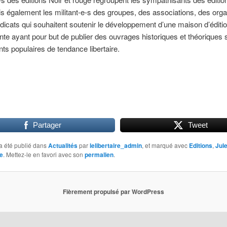
s également les militant-e-s des groupes, des associations, des orga
dicats qui souhaitent soutenir le développement d’une maison d’éditi
te ayant pour but de publier des ouvrages historiques et théoriques s
 populaires de tendance libertaire.
Partager
Tweet
a été publié dans
Actualités
par
lelibertaire_admin
, et marqué avec
Editions
,
Jul
ge
. Mettez-le en favori avec son
permalien
.
Fièrement propulsé par WordPress