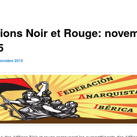
tions Noir et Rouge: nove
5
 octobre 2015
s des éditions Noir et rouge regroupent les sympathisants des édition