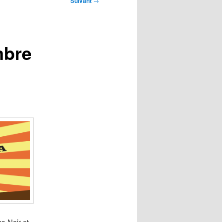
Suivant
→
mbre
s Noir et