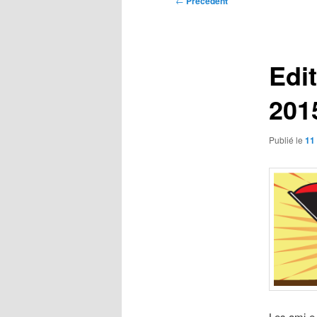
←
Précédent
des
articles
Edi
201
Publié le
11
Les ami-e-