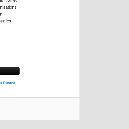
nisations
on
ur les
es Durand
,