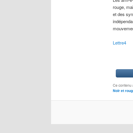
rouge, mai
et des syn
indépendan
mouvements
Lettre4
Ce contenu 
Noir et rou