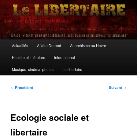
Aller
au
contenu
principal
Le Libertaire
Menu
Actualités
Affaire Durand
Anarchisme au Havre
principal
Histoire et littérature
International
Musique, cinéma, photos
Le libertaire
Navigation
←
Précédent
Suivant
→
des
articles
Ecologie sociale et
libertaire