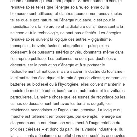
de vie artificiels qui leur sont propres. Si des sources d’énergie
renouvelables telles que l’énergie solaire, éolienne ou la
biomasse sont utilisées, et d’autres sources non renouvelables
telles que le gaz naturel ou l’énergie nucléaire, c’est pour la
mondialisation, la hiérarchie et la dictature qui s’intéressent à la
science et à la technologie, ne sont pas affectés. Les énergies
renouvelables suivent la logique des autres – gigantisme,
monopoles, brevets, fusions, absorptions – puisqu’elles
obéissent à de puissants intérêts privés, dominants même dans
l’entreprise publique. Les éoliennes ne sont pas destinées à
décentraliser la production d’énergie et à supprimer le
réchauffement climatique, mais à sauver l’industrie du tourisme,
la climatisation électrique et le train à grande vitesse; comme les
batteries au biodiesel ou à l’hydrogène, elles doivent maintenir le
modèle de mobilité actuel basé sur les autoroutes et les voitures
particulières. La même chose que les usines de recyclage ou les
usines de dessalement font avec les terrains de golf, les
résidences secondaires et l’agriculture intensive. La logique du
marché est tellement renforcée que, par exemple, l’émergence
d’agrocarburants contribue non seulement à l’augmentation du
prix des céréales – et donc du pain, de la viande industrielle, du
lait … – mais a également un effet dans des sociétés appauvries