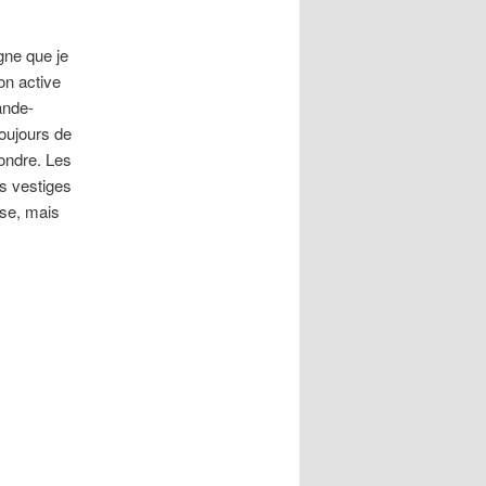
gne que je
on active
ande-
toujours de
ondre. Les
es vestiges
nse, mais