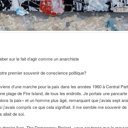
ber sur le fait d’agir comme un anarchiste
otre premier souvenir de conscience politique?
iens d’une marche pour la paix dans les années 1960 à Central Park
une plage de Fire Island, de tous les endroits. Je portais une pancarte
ons la paix» et un homme plus âgé, remarquant que j’avais sept ans
 j’avais compris ce que cela signifiait. Il me semble me souvenir de lu
 allait de soi.
e dernier livre, The Democracy Project , vous soutenez que le mouv