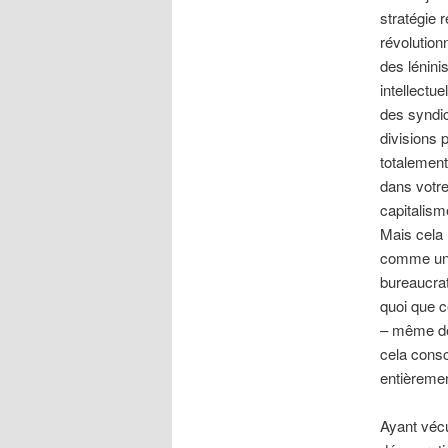
stratégie 
révolution
des lénin
intellectu
des syndic
divisions p
totalement
dans votre
capitalisme
Mais cela 
comme un a
bureaucrat
quoi que c
– même des
cela cons
entièremen
Ayant vécu