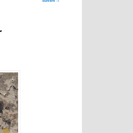
Suivant
→
r