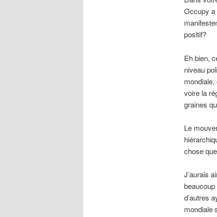
Occupy a é
manifestem
positif?
Eh bien, c
niveau pol
mondiale, 
voire la r
graines qu
Le mouvem
hiérarchiq
chose que
J’aurais a
beaucoup 
d’autres a
mondiale s