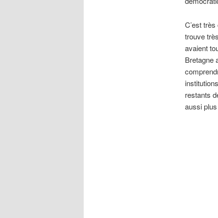
démocrati
C’est très
trouve trè
avaient to
Bretagne ai
comprendre
institutio
restants d
aussi plus