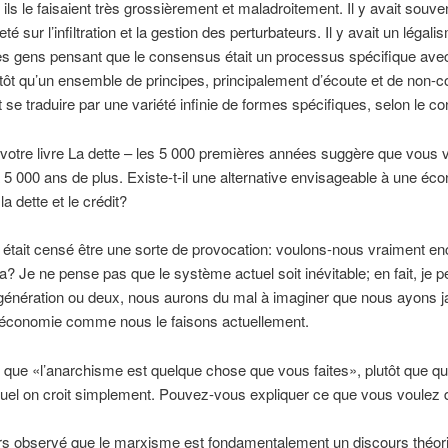
 ils le faisaient très grossièrement et maladroitement. Il y avait souve
eté sur l’infiltration et la gestion des perturbateurs. Il y avait un légali
es gens pensant que le consensus était un processus spécifique ave
utôt qu’un ensemble de principes, principalement d’écoute et de non-co
t se traduire par une variété infinie de formes spécifiques, selon le co
e votre livre La dette – les 5 000 premières années suggère que vous 
 5 000 ans de plus. Existe-t-il une alternative envisageable à une éc
a dette et le crédit?
re était censé être une sorte de provocation: voulons-nous vraiment e
a? Je ne pense pas que le système actuel soit inévitable; en fait, je 
génération ou deux, nous aurons du mal à imaginer que nous ayons 
l’économie comme nous le faisons actuellement.
 que «l’anarchisme est quelque chose que vous faites», plutôt que q
el on croit simplement. Pouvez-vous expliquer ce que vous voulez 
urs observé que le marxisme est fondamentalement un discours théori