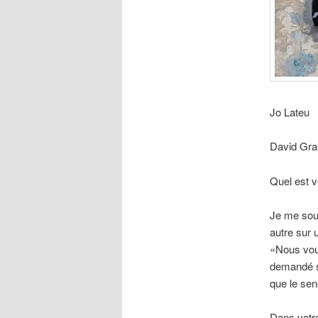
Jo Lateu
David Grae
Quel est v
Je me souv
autre sur 
«Nous voul
demandé si
que le sens
Dans votr