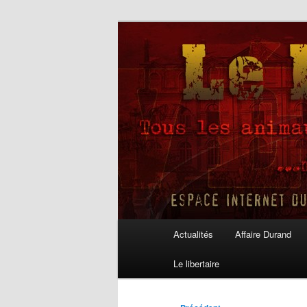
Aller
au
contenu
Le Libertaire
principal
Menu
Actualités
Affaire Durand
principal
Le libertaire
Navigation