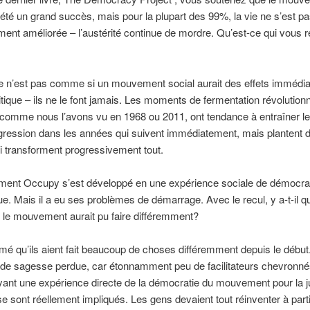
té un grand succès, mais pour la plupart des 99%, la vie ne s’est p
ent améliorée – l’austérité continue de mordre. Qu’est-ce qui vous r
e n’est pas comme si un mouvement social aurait des effets immédia
itique – ils ne le font jamais. Les moments de fermentation révolution
comme nous l’avons vu en 1968 ou 2011, ont tendance à entraîner l
égression dans les années qui suivent immédiatement, mais plantent 
i transforment progressivement tout.
ent Occupy s’est développé en une expérience sociale de démocra
ue. Mais il a eu ses problèmes de démarrage. Avec le recul, y a-t-il q
 le mouvement aurait pu faire différemment?
imé qu’ils aient fait beaucoup de choses différemment depuis le début. 
de sagesse perdue, car étonnamment peu de facilitateurs chevronné
yant une expérience directe de la démocratie du mouvement pour la j
e sont réellement impliqués. Les gens devaient tout réinventer à parti