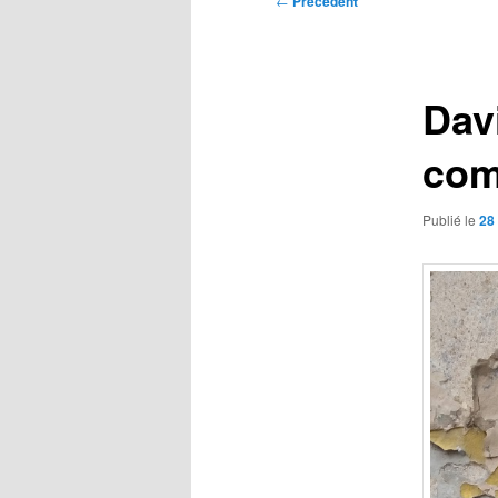
←
Précédent
des
articles
Davi
com
Publié le
28