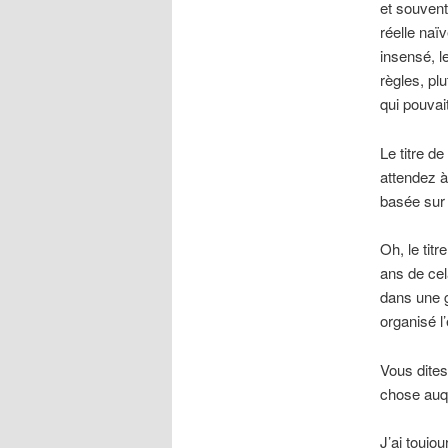
et souvent
réelle naïv
insensé, l
règles, pl
qui pouvai
Le titre d
attendez à
basée sur l
Oh, le tit
ans de cel
dans une 
organisé 
Vous dites
chose auqu
J’ai toujo