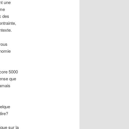
nt une
sme
c des
ntrainte,
ntexte.
vous
onomie
ncore 5000
pense que
jamais
uelque
dire?
que sur la