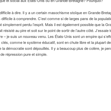
que et social aux États-Unis ou en Grande-Bretagne? Pourquoi?
 difficile à dire. Il y a un certain masochisme stoïque en Grande-Breta
s difficile à comprendre. C’est comme si de larges pans de la populati
ut simplement perdu l’esprit. Mais il est également possible que la Gr
t résisté au pire et soit sur le point de sortir de l’autre côté. J’essaie 
 – je suis un nouveau venu. Les États-Unis sont un empire qui s’eff
ns clés, comme le système éducatif, sont en chute libre et la plupart d
e la démocratie sont dépouillés. Il y a beaucoup plus de colère, je pe
 de répression pure et simple.