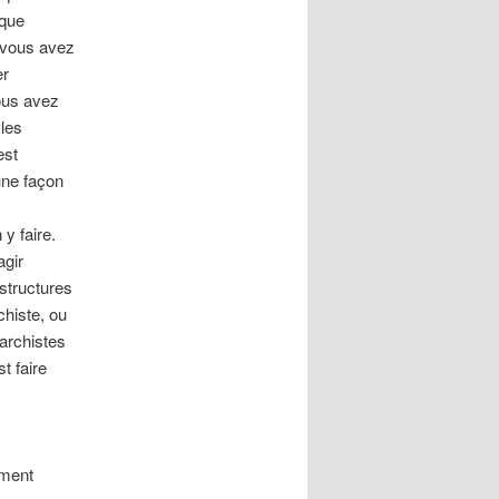
ique
, vous avez
er
vous avez
 les
est
une façon
s
 y faire.
agir
structures
chiste, ou
narchistes
t faire
ement