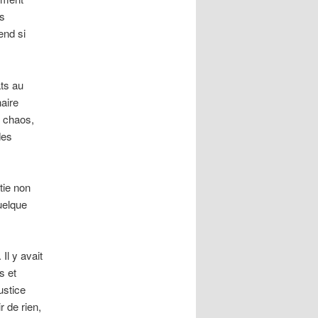
as
end si
ts au
naire
e chaos,
des
tie non
uelque
Il y avait
s et
ustice
r de rien,