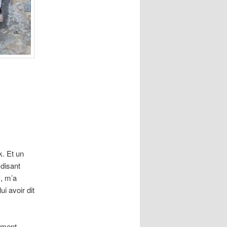
. Et un
 disant
, m’a
i avoir dit
ement