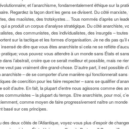
révolutionnaire; et l’anarchisme, fondamentalement éthique sur la prat
naire. Regardez la façon dont les gens se divisent. Du côté marxiste
istes, des maoïstes, des trotskystes… Tous nommés d’après un lead
el qui a produit un corpus d’analyse stratégique. Du côté anarchiste, 
alistes, des communistes, des individualistes, des insurgés – toutes
ortent sur la tactique et les formes d’organisation. Je ne dis pas qu’il 
 insensé de dire que vous êtes anarchiste si cela ne se reflète d’auc
 pratique; vous pouvez vous attendre à un monde sans États et san
 dans l’abstrait, croire que ce serait meilleur et possible, mais ne rien
ne veut pas vraiment dire grand-chose. D’autre part, il est possible d’
narchiste – de se comporter d’une manière qui fonctionnerait sans 
iques de coercition pour les faire respecter – sans se qualifier d’anar
e soit d’autre. En fait, la plupart d’entre nous agissons comme des a
 communistes – la plupart du temps. Etre anarchiste, pour moi, c’es
ciemment, comme moyen de faire progressivement naître un monde
t basé sur ces principes.
 des deux côtés de l’Atlantique, voyez-vous plus d’espoir de chang