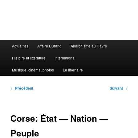
Aller
au
contenu
principal
Le Libertaire
Menu
Actualités
Affaire Durand
Anarchisme au Havre
principal
Histoire et littérature
International
Musique, cinéma, photos
Le libertaire
Navigation
←
Précédent
Suivant
→
des
articles
Corse: État — Nation —
Peuple