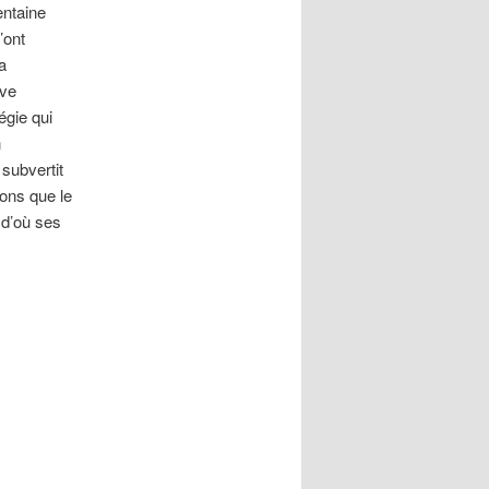
entaine
’ont
a
uve
égie qui
n
 subvertit
ons que le
 d’où ses