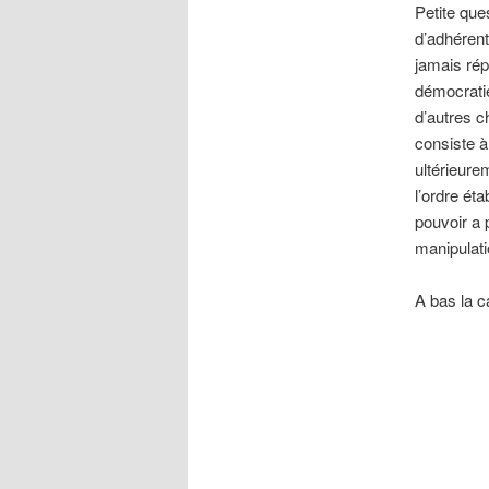
Petite que
d’adhéren
jamais rép
démocratie
d’autres ch
consiste à
ultérieurem
l’ordre ét
pouvoir a 
manipulat
A bas la c