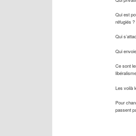
Qui est po
réfugiés ?
Qui s’attaq
Qui envoi
Ce sont le
libéralism
Les voilà 
Pour chang
passent pa