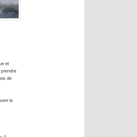
ue et
n prendre
tes de
ause la
es ?