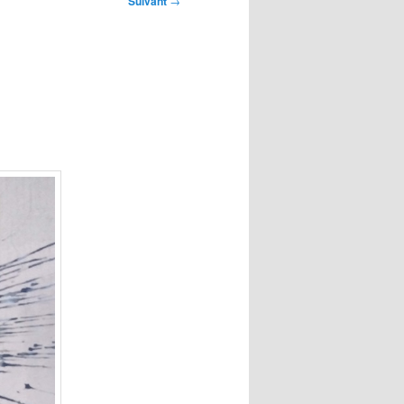
Suivant
→