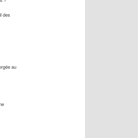
il des
orgée au
ne