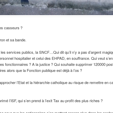
les casseurs ?
ron et sa bande.
les services publics, la SNCF…Qui dit qu’il n’y a pas d’argent magiq
personnel hospitalier et celui des EHPAD, en souffrance. Qui veut s’e
des fonctionnaires ? A la justice ? Qui souhaite supprimer 120000 pos
ires alors que la Fonction publique est déjà à l’os ?
approcher l’Etat et la hiérarchie catholique au risque de remettre en c
imé l’ISF, qui s’en prend à l’exit Tax au profit des plus riches ?
ise pour que les actionnaires s’en mettent encore plus dans les poch