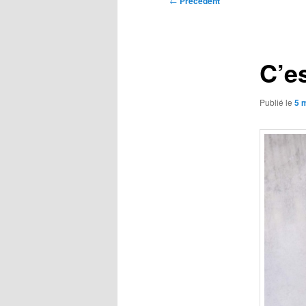
←
Précédent
des
articles
C’e
Publié le
5 