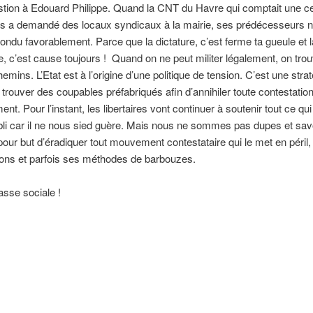
stion à Edouard Philippe. Quand la CNT du Havre qui comptait une c
ts a demandé des locaux syndicaux à la mairie, ses prédécesseurs n
ondu favorablement. Parce que la dictature, c’est ferme ta gueule et l
, c’est cause toujours ! Quand on ne peut militer légalement, on tro
emins. L’Etat est à l’origine d’une politique de tension. C’est une strat
 trouver des coupables préfabriqués afin d’annihiler toute contestatio
ent. Pour l’instant, les libertaires vont continuer à soutenir tout ce qui
abli car il ne nous sied guère. Mais nous ne sommes pas dupes et sav
pour but d’éradiquer tout mouvement contestataire qui le met en péril,
ions et parfois ses méthodes de barbouzes.
asse sociale !