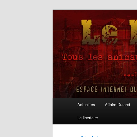
Aller
au
contenu
Le Libertaire
principal
Menu
Actualités
Affaire Durand
principal
Le libertaire
Navigation