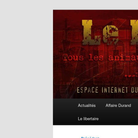
Aller
au
contenu
Le Libertaire
principal
Menu
Actualités
Affaire Durand
principal
Le libertaire
Navigation