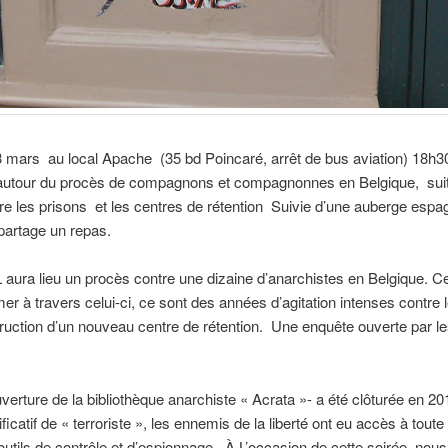
 mars au local Apache (35 bd Poincaré, arrêt de bus aviation) 18h3
autour du procès de compagnons et compagnonnes en Belgique, sui
tre les prisons et les centres de rétention Suivie d’une auberge espag
partage un repas.
aura lieu un procès contre une dizaine d’anarchistes en Belgique. Ce
mer à travers celui-ci, ce sont des années d’agitation intenses contre 
truction d’un nouveau centre de rétention. Une enquête ouverte par les
uverture de la bibliothèque anarchiste « Acrata »- a été clôturée en 20
ificatif de « terroriste », les ennemis de la liberté ont eu accès à toute
tils de contrôle et d’espionnage. À L’occasion de cette soirée, nous