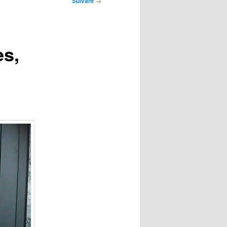
Suivant
→
es,