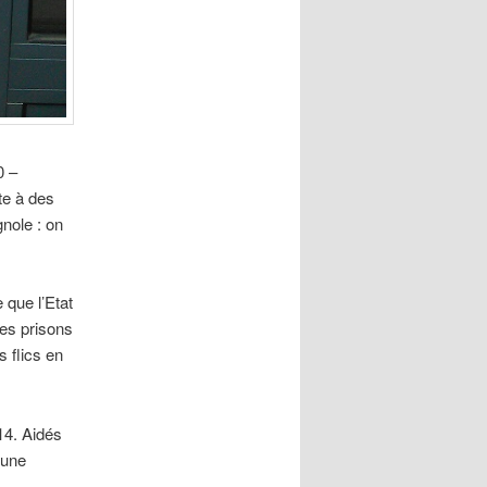
0 –
te à des
nole : on
 que l’Etat
les prisons
 flics en
14. Aidés
 une