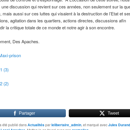
une discussion qui revient sur ces années, non seulement sur la qu
 mais aussi sur ces luttes qui visaient à la destruction de l’Etat et se
ions, agitation dans les quartiers, actions directes, discussions afin
dir la critique totale de ce monde et notre agir à son encontre.
ement, Des Apaches.
Maxi-prison
1 (3)
2 (2)
Partager
Tweet
a été publié dans
Actualités
par
lelibertaire_admin
, et marqué avec
Jules Duran
,
. Mettez-le en favori avec son
.