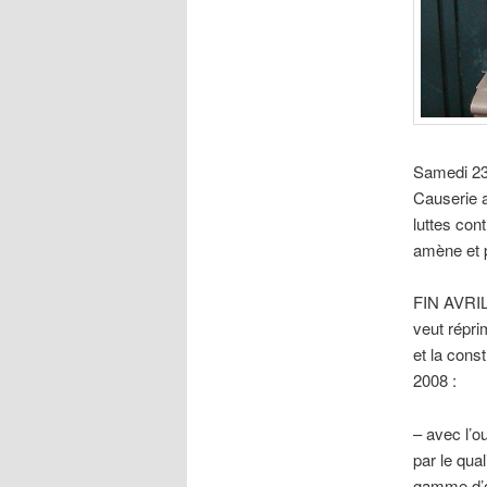
Samedi 23
Causerie 
luttes con
amène et 
FIN AVRIL 
veut répri
et la cons
2008 :
– avec l’o
par le qual
gamme d’ou