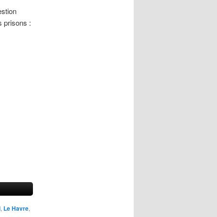
estion
s prisons :
d
,
Le Havre
,