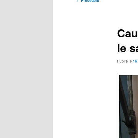
←
Précédent
des
articles
Cau
le 
Publié le
16