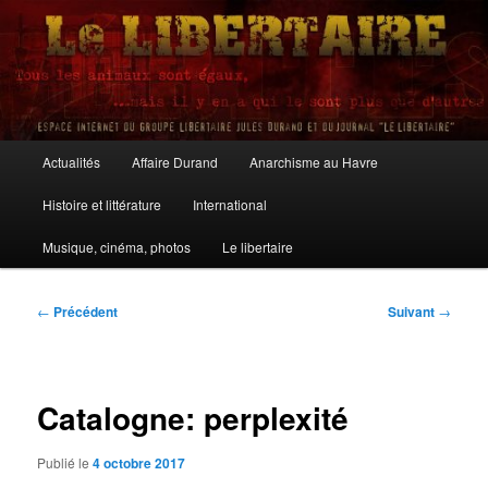
Aller
au
contenu
principal
Le Libertaire
Menu
Actualités
Affaire Durand
Anarchisme au Havre
principal
Histoire et littérature
International
Musique, cinéma, photos
Le libertaire
Navigation
←
Précédent
Suivant
→
des
articles
Catalogne: perplexité
Publié le
4 octobre 2017