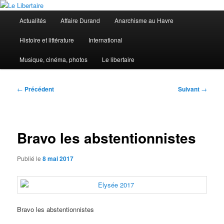
Aller
au
Menu
Actualités
Affaire Durand
Anarchisme au Havre
contenu
principal
principal
Le Libertaire
Histoire et littérature
International
Musique, cinéma, photos
Le libertaire
Navigation
←
Précédent
Suivant
→
des
articles
Bravo les abstentionnistes
Publié le
8 mai 2017
Bravo les abstentionnistes