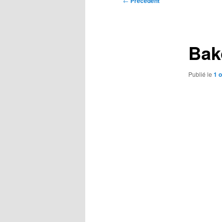
←
Précédent
des
articles
Bako
Publié le
1 