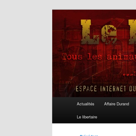
Aller
au
contenu
Le Libertaire
principal
Menu
Actualités
Affaire Durand
principal
Le libertaire
Navigation