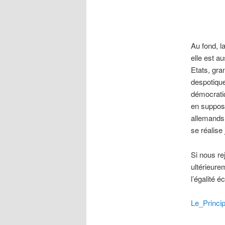
Au fond, l
elle est a
Etats, gra
despotique
démocratiq
en supposa
allemands,
se réalise
Si nous re
ultérieure
l’égalité 
Le_Princi