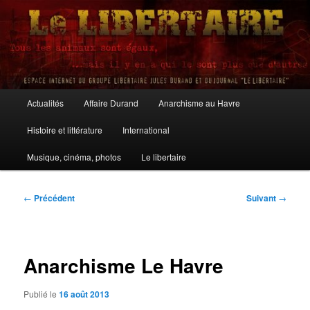
Aller
au
contenu
principal
Le Libertaire
Menu
Actualités
Affaire Durand
Anarchisme au Havre
principal
Histoire et littérature
International
Musique, cinéma, photos
Le libertaire
Navigation
←
Précédent
Suivant
→
des
articles
Anarchisme Le Havre
Publié le
16 août 2013