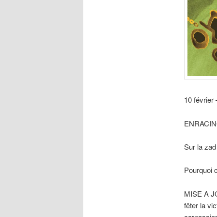
10 février
ENRACIN
Sur la zad
Pourquoi c
MISE A JOU
fêter la vi
carnassier