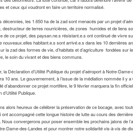
es et ceux qui voudront en faire un territoire normalisé.
 décennies, les 1.650 ha de la zad sont menacés par un projet d’aér
e, destructeur de terres nourricières, de zones humides et de liens s
ace de ce projet, des paysan.ne.s résistant.e.s ont continué de vivre su
de nouveaux.elles habitant.e.s sont arrivé.e.s dans les 10 dernières an
sur la zad des formes de vie, d’habitats et d’agriculture fondées sur l
re, le soin du vivant et des biens communs.
er, la Déclaration d’Utilité Publique du projet d’aéroport à Notre-Dame-
a 10 ans. Le gouvernement, à l’issue de la médiation nommée il y a 
é d’abandonner ce projet mortifère, le 9 février marquera la fin officiel
 d’Utilité Publique.
s alors heureux de célébrer la préservation de ce bocage, avec tout
i ont accompagné cette longue histoire de lutte au cours des dernièr
 Nous convergerons pour poser ensemble les prochains jalons de l’a
re-Dame-des-Landes et pour montrer notre solidarité vis-à-vis de di