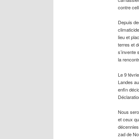
contre cell
Depuis des
climaticid
lieu et pl
terres et 
s’invente 
la rencont
Le 9 févri
Landes aur
enfin décid
Déclaration
Nous seron
et ceux qu
décennies.
zad de Not