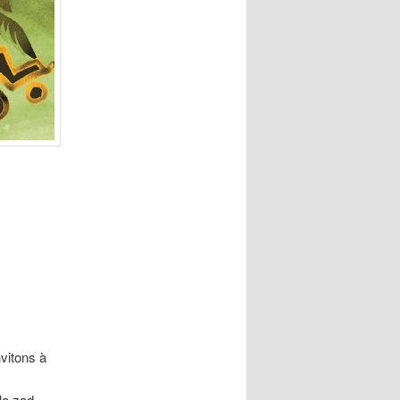
vitons à
 la zad