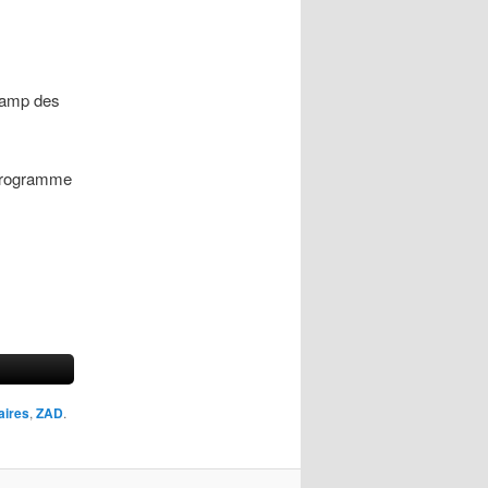
hamp des
(programme
taires
,
ZAD
.