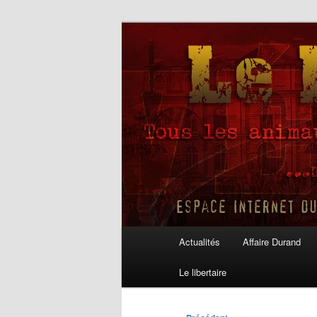
Aller
au
contenu
Le Libertaire
principal
Menu
Actualités
Affaire Durand
principal
Le libertaire
Navigation