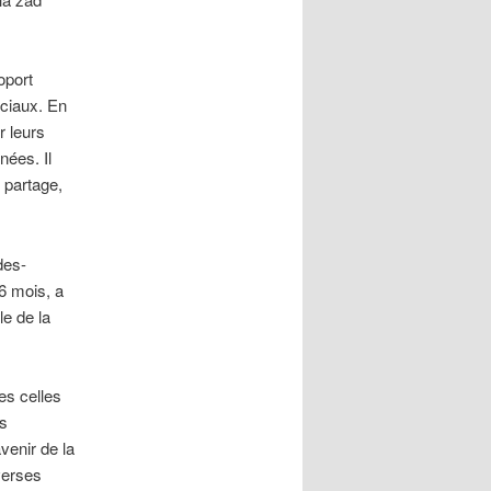
oport
ociaux. En
r leurs
nées. Il
e partage,
des-
6 mois, a
le de la
es celles
es
venir de la
verses