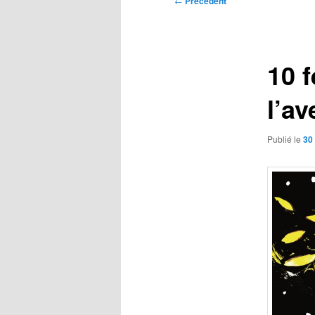
←
Précédent
des
articles
10 
l’a
Publié le
30