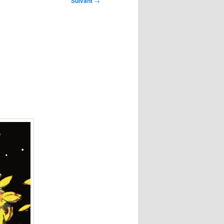
Suivant
→