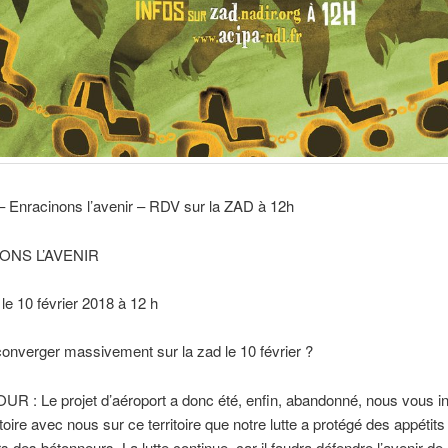
 – Enracinons l’avenir – RDV sur la ZAD à 12h
ONS L’AVENIR
 le 10 février 2018 à 12 h
onverger massivement sur la zad le 10 février ?
R : Le projet d’aéroport a donc été, enfin, abandonné, nous vous in
ctoire avec nous sur ce territoire que notre lutte a protégé des appétits
s des bétonneurs. La lutte continue, car il faudra défendre l’avenir de