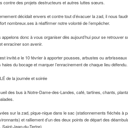
s contre des projets destructeurs et autres luttes sœurs.
ernement décidait envers et contre tout d’évacuer la zad, il nous faudr
 fort nombreux.ses à réaffirmer notre volonté de l’empêcher.
appelons donc à vous organiser dès aujourd’hui pour se retrouver su
 et enraciner son avenir.
st invité.e le 10 février à apporter pousses, arbustes ou arbrisseaux
es haies du bocage et marquer l’enracinement de chaque lieu défendu.
de la journée et soirée
eil des bus à Notre-Dame-des-Landes, café, tartines, chants, planta
balades.
vées sur la zad, pique-nique dans le sac (stationnements fléchés à pa
ironnants) et ralliement d’un des deux points de départ des déambula
. Saint-Jean-du-Tertre)