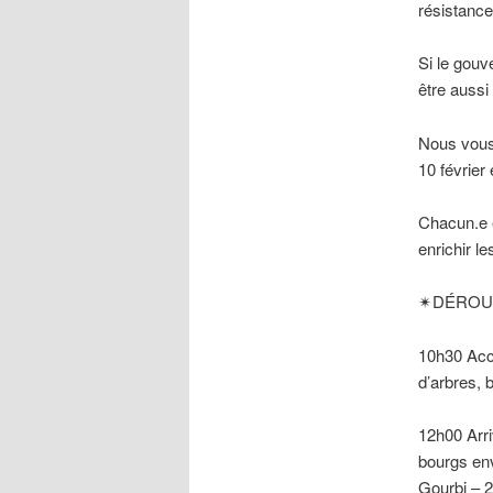
résistance
Si le gouv
être aussi
Nous vous 
10 février
Chacun.e e
enrichir l
✴DÉROULÉ 
10h30 Accu
d’arbres, 
12h00 Arri
bourgs env
Gourbi – 2