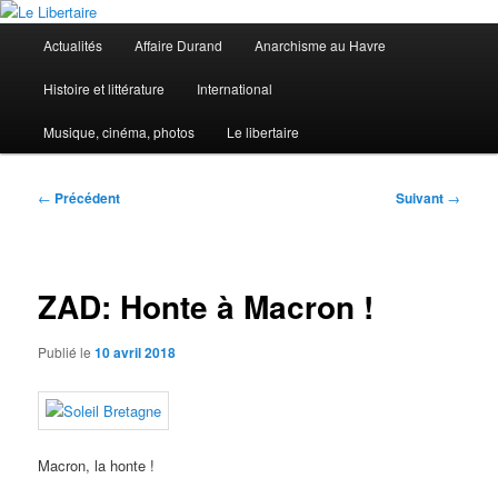
Aller
au
Menu
Actualités
Affaire Durand
Anarchisme au Havre
contenu
principal
principal
Le Libertaire
Histoire et littérature
International
Musique, cinéma, photos
Le libertaire
Navigation
←
Précédent
Suivant
→
des
articles
ZAD: Honte à Macron !
Publié le
10 avril 2018
Macron, la honte !