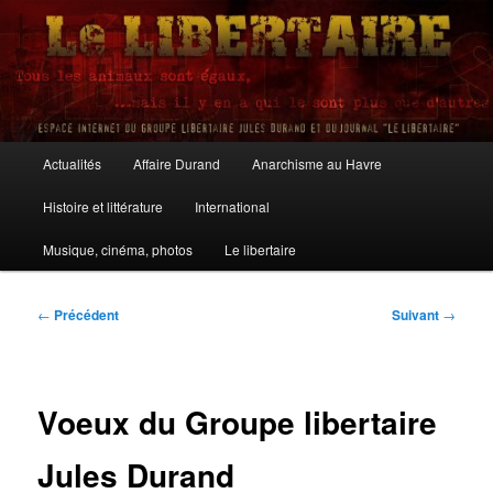
Aller
au
contenu
principal
Le Libertaire
Menu
Actualités
Affaire Durand
Anarchisme au Havre
principal
Histoire et littérature
International
Musique, cinéma, photos
Le libertaire
Navigation
←
Précédent
Suivant
→
des
articles
Voeux du Groupe libertaire
Jules Durand