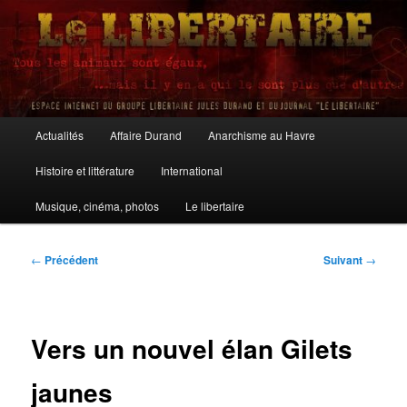
Aller
au
contenu
principal
Le Libertaire
Menu
Actualités
Affaire Durand
Anarchisme au Havre
principal
Histoire et littérature
International
Musique, cinéma, photos
Le libertaire
Navigation
←
Précédent
Suivant
→
des
articles
Vers un nouvel élan Gilets
jaunes