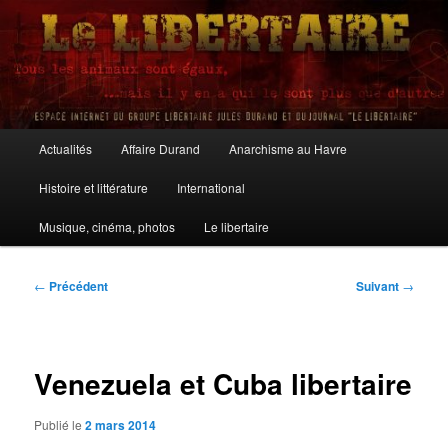
Aller
au
contenu
principal
Le Libertaire
Menu
Actualités
Affaire Durand
Anarchisme au Havre
principal
Histoire et littérature
International
Musique, cinéma, photos
Le libertaire
Navigation
←
Précédent
Suivant
→
des
articles
Venezuela et Cuba libertaire
Publié le
2 mars 2014