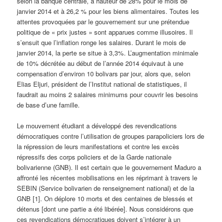
selon la banque centrale, à hauteur de 28% pour le mois de
janvier 2014 et à 26,2 % pour les biens alimentaires. Toutes les
attentes provoquées par le gouvernement sur une prétendue
politique de « prix justes » sont apparues comme illusoires. Il
s’ensuit que l’inflation ronge les salaires. Durant le mois de
janvier 2014, la perte se situe à 3,3%. L’augmentation minimale
de 10% décrétée au début de l’année 2014 équivaut à une
compensation d’environ 10 bolivars par jour, alors que, selon
Elias Eljuri, président de l’Institut national de statistiques, il
faudrait au moins 2 salaires minimums pour couvrir les besoins
de base d’une famille.
Le mouvement étudiant a développé des revendications
démocratiques contre l’utilisation de groupes parapoliciers lors de
la répression de leurs manifestations et contre les excès
répressifs des corps policiers et de la Garde nationale
bolivarienne (GNB). Il est certain que le gouvernement Maduro a
affronté les récentes mobilisations en les réprimant à travers le
SEBIN (Service bolivarien de renseignement national) et de la
GNB [1]. On déplore 10 morts et des centaines de blessés et
détenus [dont une partie a été libérée]. Nous considérons que
ces revendications démocratiques doivent s’intégrer à un