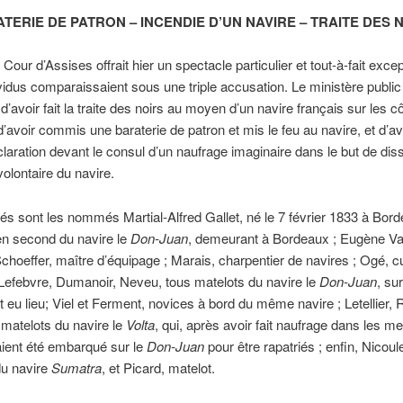
TERIE DE PATRON – INCENDIE D’UN NAVIRE – TRAITE DES 
Assises offrait hier un spectacle particulier et tout-à-fait excep
vidus comparaissaient sous une triple accusation. Le ministère public
d’avoir fait la traite des noirs au moyen d’un navire français sur les c
 d’avoir commis une baraterie de patron et mis le feu au navire, et d’avo
laration devant le consul d’un naufrage imaginaire dans le but de dis
volontaire du navire.
s sont les nommés Martial-Alfred Gallet, né le 7 février 1833 à Bord
en second du navire le
Don-Juan
, demeurant à Bordeaux ; Eugène Va
Schoeffer, maître d’équipage ; Marais, charpentier de navires ; Ogé, cui
Lefebvre, Dumanoir, Neveu, tous matelots du navire le
Don-Juan
, sur
ait eu lieu; Viel et Ferment, novices à bord du même navire ; Letellier, 
matelots du navire le
Volta
, qui, après avoir fait naufrage dans les m
ient été embarqué sur le
Don-Juan
pour être rapatriés ; enfin, Nicoul
du navire
Sumatra
, et Picard, matelot.