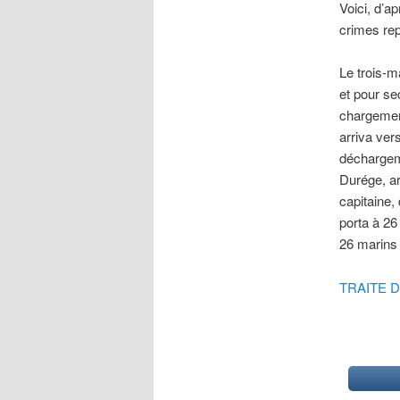
Voici, d’a
crimes re
Le trois-m
et pour sec
chargement
arriva ver
déchargeme
Durége, ar
capitaine,
porta à 26
26 marins
TRAITE D