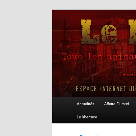
Aller
au
contenu
Le Libertaire
principal
Menu
Actualités
Affaire Durand
principal
Le libertaire
Navigation