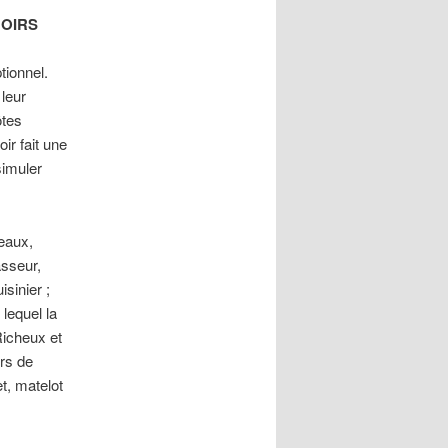
NOIRS
tionnel.
 leur
ôtes
ir fait une
simuler
eaux,
sseur,
sinier ;
 lequel la
Richeux et
ers de
et, matelot