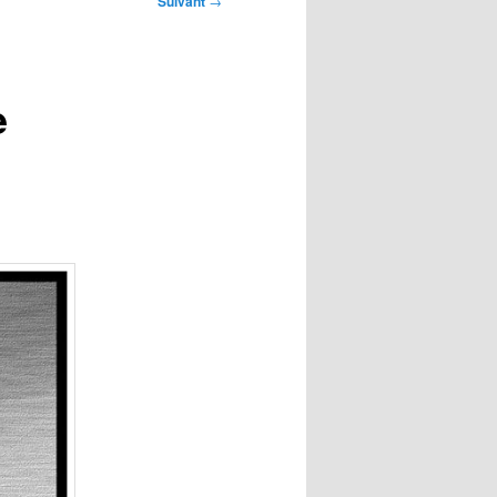
Suivant
→
e