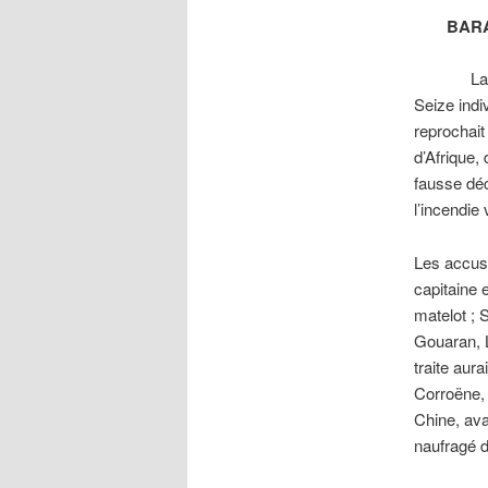
BARA
La Cour d’
Seize indi
reprochait 
d’Afrique,
fausse déc
l’incendie 
Les accusé
capitaine 
matelot ; 
Gouaran, 
traite aur
Corroëne, 
Chine, ava
naufragé 