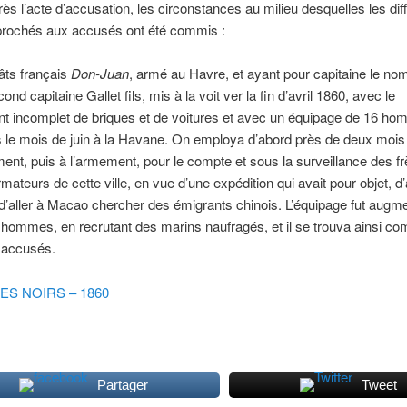
près l’acte d’accusation, les circonstances au milieu desquelles les dif
prochés aux accusés ont été commis :
âts français
Don-Juan
, armé au Havre, et ayant pour capitaine le no
ond capitaine Gallet fils, mis à la voit ver la fin d’avril 1860, avec le
 incomplet de briques et de voitures et avec un équipage de 16 hom
s le mois de juin à la Havane. On employa d’abord près de deux mois
nt, puis à l’armement, pour le compte et sous la surveillance des fr
mateurs de cette ville, en vue d’une expédition qui avait pour objet, d’
 d’aller à Macao chercher des émigrants chinois. L’équipage fut augme
 hommes, en recrutant des marins naufragés, et il se trouva ainsi c
 accusés.
ES NOIRS – 1860
Partager
Tweet