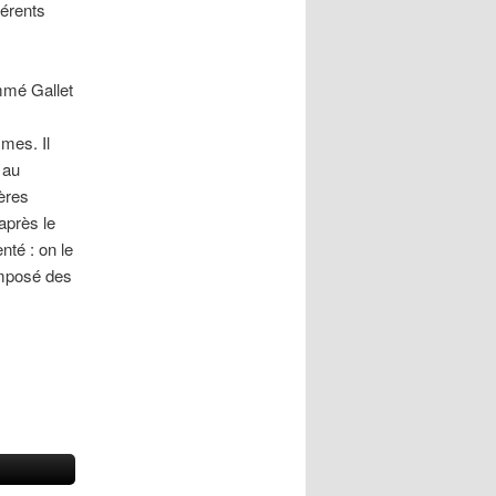
férents
mmé Gallet
mes. Il
 au
ères
après le
nté : on le
omposé des