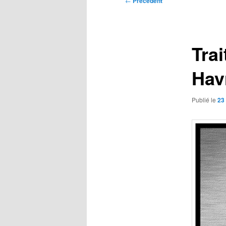
←
Précédent
des
articles
Trai
Hav
Publié le
23