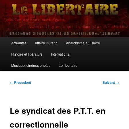
Aller
au
contenu
principal
Le Libertaire
Menu
Actualités
Affaire Durand
Anarchisme au Havre
principal
Histoire et littérature
International
Musique, cinéma, photos
Le libertaire
Navigation
←
Précédent
Suivant
→
des
articles
Le syndicat des P.T.T. en
correctionnelle