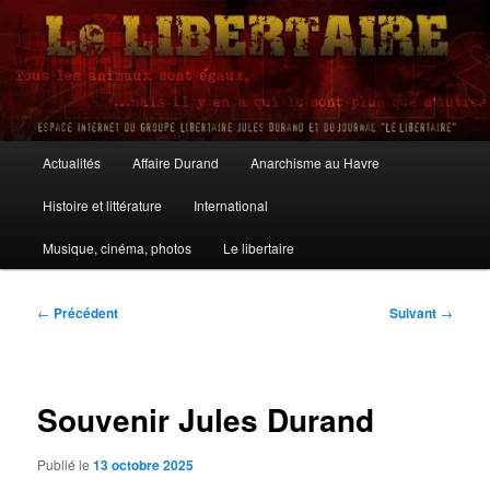
Aller
au
contenu
principal
Le Libertaire
Menu
Actualités
Affaire Durand
Anarchisme au Havre
principal
Histoire et littérature
International
Musique, cinéma, photos
Le libertaire
Navigation
←
Précédent
Suivant
→
des
articles
Souvenir Jules Durand
Publié le
13 octobre 2025