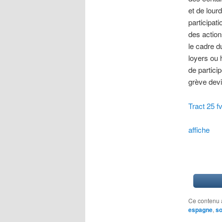
et de lou
participat
des action
le cadre 
loyers ou 
de partici
grève devi
Tract 25 f
affiche
Ce contenu 
espagne
,
so