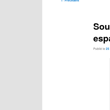
←
Précédent
des
articles
Sout
esp
Publié le
25