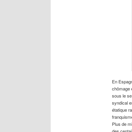
En Espagne
chômage et
sous le se
syndical e
étatique r
franquism
Plus de mi
des centa