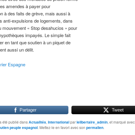
rdes amendes à payer pour
ion à des faits de grève, mais aussi à
s anti-expulsions de logements, dans
du mouvement « Stop desahucios » pour
hypothèques impayés. Le simple fait
per en tant que soutien à un piquet de
ent aussi un délit.
vrier Espagne
Partager
Tweet
a été publié dans
Actualités
,
International
par
lelibertaire_admin
, et marqué ave
utien peuple espagnol
. Mettez-le en favori avec son
permalien
.