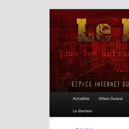
Aller
au
contenu
Le Libertaire
principal
Menu
Actualités
Affaire Durand
principal
Le libertaire
Navigation