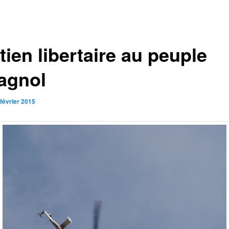
ien libertaire au peuple
agnol
 février 2015