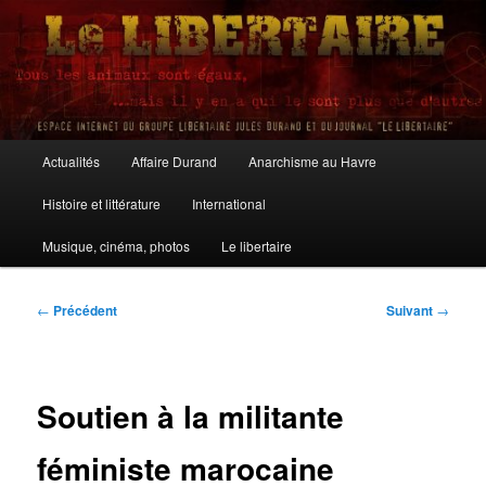
Aller
au
contenu
principal
Le Libertaire
Menu
Actualités
Affaire Durand
Anarchisme au Havre
principal
Histoire et littérature
International
Musique, cinéma, photos
Le libertaire
Navigation
←
Précédent
Suivant
→
des
articles
Soutien à la militante
féministe marocaine