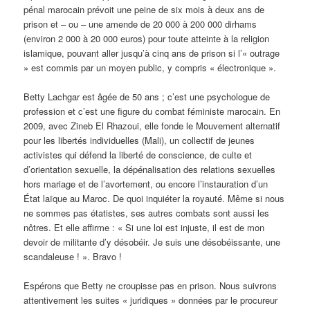
pénal marocain prévoit une peine de six mois à deux ans de
prison et – ou – une amende de 20 000 à 200 000 dirhams
(environ 2 000 à 20 000 euros) pour toute atteinte à la religion
islamique, pouvant aller jusqu’à cinq ans de prison si l’« outrage
» est commis par un moyen public, y compris « électronique ».
Betty Lachgar est âgée de 50 ans ; c’est une psychologue de
profession et c’est une figure du combat féministe marocain. En
2009, avec Zineb El Rhazoui, elle fonde le Mouvement alternatif
pour les libertés individuelles (Mali), un collectif de jeunes
activistes qui défend la liberté de conscience, de culte et
d’orientation sexuelle, la dépénalisation des relations sexuelles
hors mariage et de l’avortement, ou encore l’instauration d’un
État laïque au Maroc. De quoi inquiéter la royauté. Même si nous
ne sommes pas étatistes, ses autres combats sont aussi les
nôtres. Et elle affirme : « Si une loi est injuste, il est de mon
devoir de militante d’y désobéir. Je suis une désobéissante, une
scandaleuse ! ». Bravo !
Espérons que Betty ne croupisse pas en prison. Nous suivrons
attentivement les suites « juridiques » données par le procureur