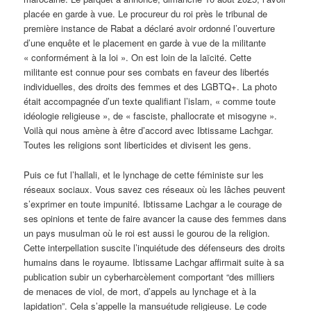
placée en garde à vue. Le procureur du roi près le tribunal de
première instance de Rabat a déclaré avoir ordonné l’ouverture
d’une enquête et le placement en garde à vue de la militante
« conformément à la loi ». On est loin de la laïcité. Cette
militante est connue pour ses combats en faveur des libertés
individuelles, des droits des femmes et des LGBTQ+. La photo
était accompagnée d’un texte qualifiant l’islam, « comme toute
idéologie religieuse », de « fasciste, phallocrate et misogyne ».
Voilà qui nous amène à être d’accord avec Ibtissame Lachgar.
Toutes les religions sont liberticides et divisent les gens.
Puis ce fut l’hallali, et le lynchage de cette féministe sur les
réseaux sociaux. Vous savez ces réseaux où les lâches peuvent
s’exprimer en toute impunité. Ibtissame Lachgar a le courage de
ses opinions et tente de faire avancer la cause des femmes dans
un pays musulman où le roi est aussi le gourou de la religion.
Cette interpellation suscite l’inquiétude des défenseurs des droits
humains dans le royaume. Ibtissame Lachgar affirmait suite à sa
publication subir un cyberharcèlement comportant “des milliers
de menaces de viol, de mort, d’appels au lynchage et à la
lapidation”. Cela s’appelle la mansuétude religieuse. Le code