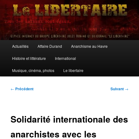
Aller
au
contenu
principal
Le Libertaire
Menu
Actualités
Affaire Durand
Anarchisme au Havre
principal
Histoire et littérature
International
Musique, cinéma, photos
Le libertaire
Navigation
←
Précédent
Suivant
→
des
articles
Solidarité internationale des
anarchistes avec les