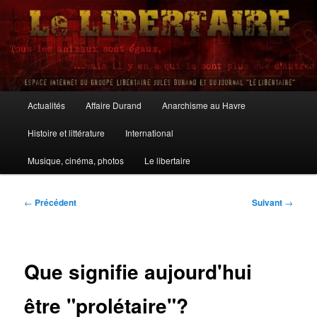
Aller
au
contenu
principal
Le Libertaire
Menu
Actualités
Affaire Durand
Anarchisme au Havre
principal
Histoire et littérature
International
Musique, cinéma, photos
Le libertaire
Navigation
←
Précédent
Suivant
→
des
articles
Que signifie aujourd'hui
être "prolétaire"?