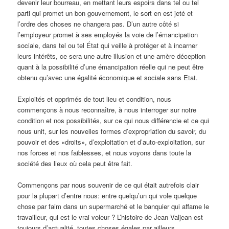
devenir leur bourreau, en mettant leurs espoirs dans tel ou tel
parti qui promet un bon gouvernement, le sort en est jeté et
l’ordre des choses ne changera pas. D’un autre côté si
l’employeur promet à ses employés la voie de l’émancipation
sociale, dans tel ou tel État qui veille à protéger et à incarner
leurs intérêts, ce sera une autre illusion et une amère déception
quant à la possibilité d’une émancipation réelle qui ne peut être
obtenu qu’avec une égalité économique et sociale sans Etat.
Exploités et opprimés de tout lieu et condition, nous
commençons à nous reconnaître, à nous interroger sur notre
condition et nos possibilités, sur ce qui nous différencie et ce qui
nous unit, sur les nouvelles formes d’expropriation du savoir, du
pouvoir et des «droits», d’exploitation et d’auto-exploitation, sur
nos forces et nos faiblesses, et nous voyons dans toute la
société des lieux où cela peut être fait.
Commençons par nous souvenir de ce qui était autrefois clair
pour la plupart d’entre nous: entre quelqu’un qui vole quelque
chose par faim dans un supermarché et le banquier qui affame le
travailleur, qui est le vrai voleur ? L’histoire de Jean Valjean est
toujours d’actualité, toutes choses égales par ailleurs.