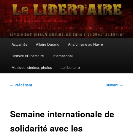
Aller
au
contenu
principal
Le Libertaire
Menu
Actualités
Affaire Durand
Anarchisme au Havre
principal
Histoire et littérature
International
Musique, cinéma, photos
Le libertaire
Navigation
←
Précédent
Suivant
→
des
articles
Semaine internationale de
solidarité avec les