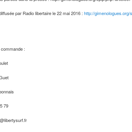
iffusée par Radio libertaire le 22 mai 2016 :
http://gimenologues.org/
e commande :
ulet
 Guet
bonnais
85 79
@libertysurf.fr