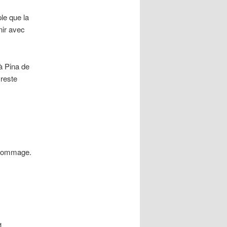
le que la
nir avec
à Pina de
 reste
t hommage.
1