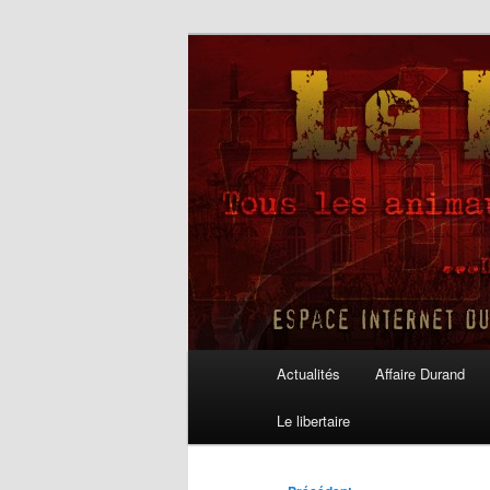
Aller
au
contenu
Le Libertaire
principal
Menu
Actualités
Affaire Durand
principal
Le libertaire
Navigation