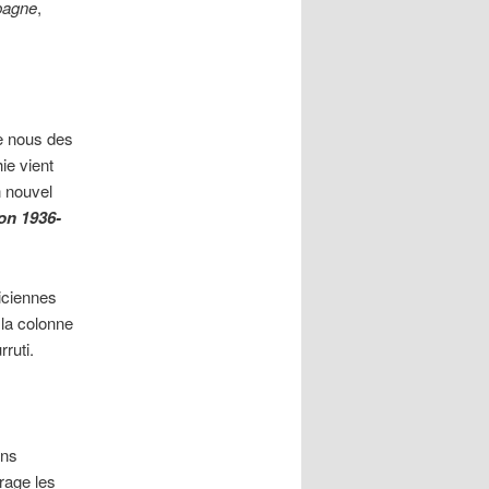
spagne
,
re nous des
ie vient
n nouvel
on 1936-
iciennes
 la colonne
ruti.
ons
rage les