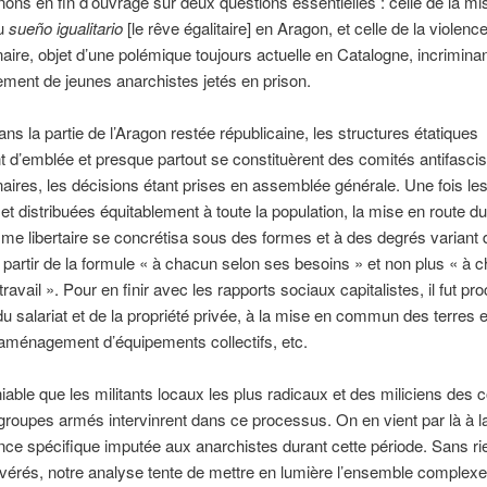
ons en fin d’ouvrage sur deux questions essentielles : celle de la mi
du
sueño igualitario
[le rêve égalitaire] en Aragon, et celle de la violenc
naire, objet d’une polémique toujours actuelle en Catalogne, incriminan
rement de jeunes anarchistes jetés en prison.
dans la partie de l’Aragon restée républicaine, les structures étatiques
t d’emblée et presque partout se constituèrent des comités antifasci
naires, les décisions étant prises en assemblée générale. Une fois les
et distribuées équitablement à toute la population, la mise en route du
 libertaire se concrétisa sous des formes et à des degrés variant d
 à partir de la formule « à chacun selon ses besoins » et non plus « à 
ravail ». Pour en finir avec les rapports sociaux capitalistes, il fut pr
n du salariat et de la propriété privée, à la mise en commun des terres e
 l’aménagement d’équipements collectifs, etc.
éniable que les militants locaux les plus radicaux et des miliciens des 
groupes armés intervinrent dans ce processus. On en vient par là à l
ence spécifique imputée aux anarchistes durant cette période. Sans ri
avérés, notre analyse tente de mettre en lumière l’ensemble complex