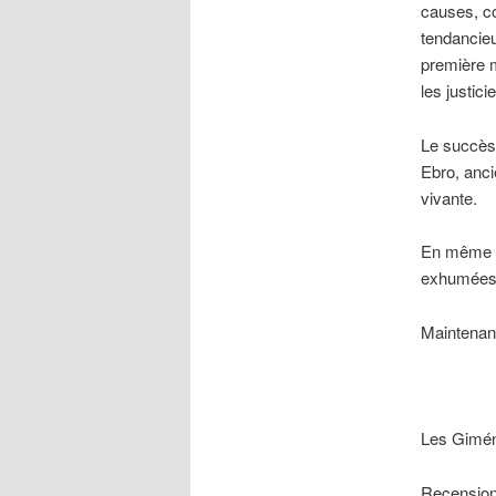
causes, co
tendancieu
première m
les justic
Le succès
Ebro, anci
vivante.
En même te
exhumées d
Maintenant
Les Giméno
Recensions