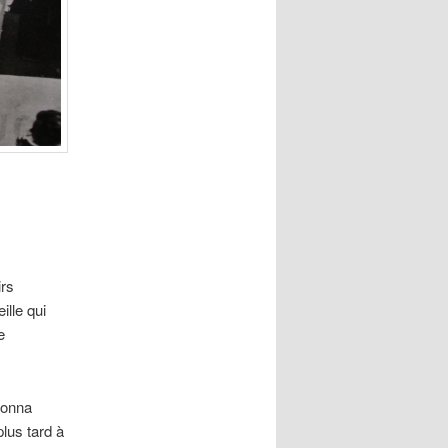
irs
ille qui
e
donna
lus tard à