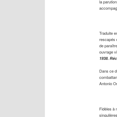
la parutio
accompagn
Traduite e
rescapés d
de paraîtr
ouvrage vi
1938. Réci
Dans ce de
combattant
Antonio Or
Fidèles à 
singulière