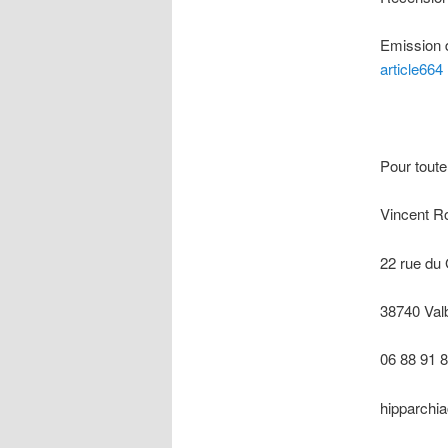
Emission d
article664
Pour tout
Vincent Ro
22 rue du
38740 Val
06 88 91 
hipparchia