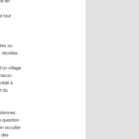
se en
e
t tout
stes ou
 récoltes
’un village
chacun
océdé à
t du
colonnes
a question
en occulter
e des