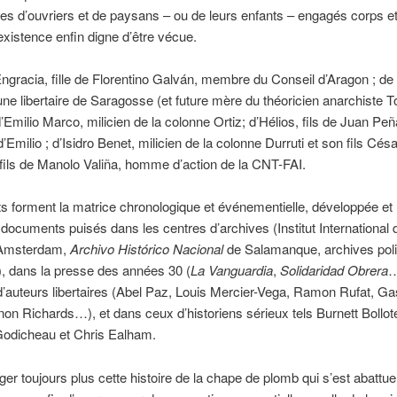
s d’ouvriers et de paysans – ou de leurs enfants – engagés corps 
xistence enfin digne d’être vécue.
d’Engracia, fille de Florentino Galván, membre du Conseil d’Aragon ; de
une libertaire de Saragosse (et future mère du théoricien anarchiste
d’Emilio Marco, milicien de la colonne Ortiz; d’Hélios, fils de Juan Peñ
’Emilio ; d’Isidro Benet, milicien de la colonne Durruti et son fils Césa
 fils de Manolo Valiña, homme d’action de la CNT-FAI.
ts forment la matrice chronologique et événementielle, développée e
e documents puisés dans les centres d’archives (Institut International d
’Amsterdam,
Archivo Histórico Nacional
de Salamanque, archives poli
s), dans la presse des années 30 (
La Vanguardia
,
Solidaridad Obrera
…
 d’auteurs libertaires (Abel Paz, Louis Mercier-Vega, Ramon Rufat, Ga
non Richards…), et dans ceux d’historiens sérieux tels Burnett Bollot
Godicheau et Chris Ealham.
er toujours plus cette histoire de la chape de plomb qui s’est abattue 