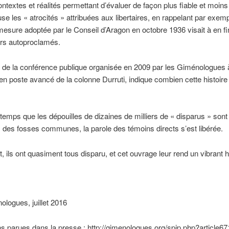
ntextes et réalités permettant d’évaluer de façon plus fiable et moins
se les « atrocités » attribuées aux libertaires, en rappelant par exemp
esure adoptée par le Conseil d’Aragon en octobre 1936 visait à en fi
iers autoproclamés.
 de la conférence publique organisée en 2009 par les Giménologues 
en poste avancé de la colonne Durruti, indique combien cette histoire
mps que les dépouilles de dizaines de milliers de « disparus » sont
es fosses communes, la parole des témoins directs s’est libérée.
, ils ont quasiment tous disparu, et cet ouvrage leur rend un vibran
logues, juillet 2016
 parues dans la presse : http://gimenologues.org/spip.php?article67