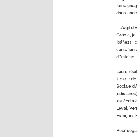
témoignage
dans une e
Il s’agit 
Gracia, je
Ibáñez) ; 
centurion d
d’Antoine,
Leurs réci
à partir d
Sociale d
judiciaire
les écrits
Leval, Ver
François 
Pour dégag