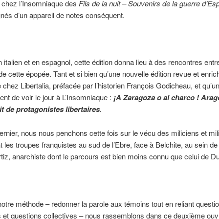
n chez l’Insomniaque des
Fils
de
la
nuit – Souvenirs de la guerre d’E
és d’un appareil de notes conséquent.
n italien et en espagnol, cette édition donna lieu à des rencontres ent
e cette épopée. Tant et si bien qu’une nouvelle édition revue et enrich
e chez Libertalia, préfacée par l’historien François Godicheau, et qu’u
ent de voir le jour à L’Insomniaque :
¡A Zaragoza o al charco ! Arag
t de protagonistes libertaires
.
rnier, nous nous penchons cette fois sur le vécu des miliciens et mil
 les troupes franquistes au sud de l’Ebre, face à Belchite, au sein de
tiz, anarchiste dont le parcours est bien moins connu que celui de Dur
notre méthode – redonner la parole aux témoins tout en reliant questi
s et questions collectives – nous rassemblons dans ce deuxième ouv