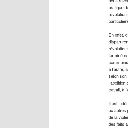
nous reven
pratique 
révolution
particuliè
En effet, 
disparuren
révolution
terminées 
communisme
à l’autre,
selon son t
l’abolitio
travail, à
Il est ind
ou autres 
de la viol
des faits 