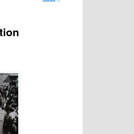
Suivant
→
tion