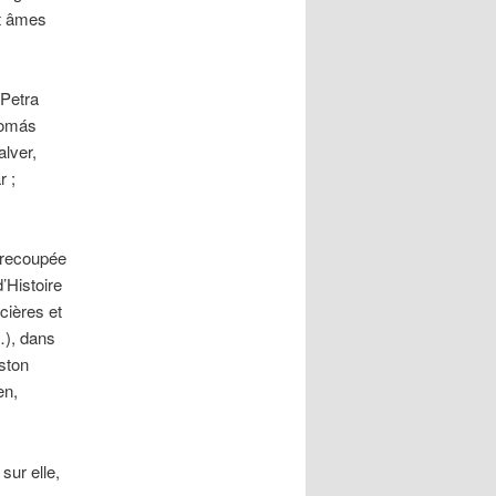
et âmes
 Petra
 Tomás
alver,
r ;
t recoupée
’Histoire
cières et
), dans
ston
en,
sur elle,