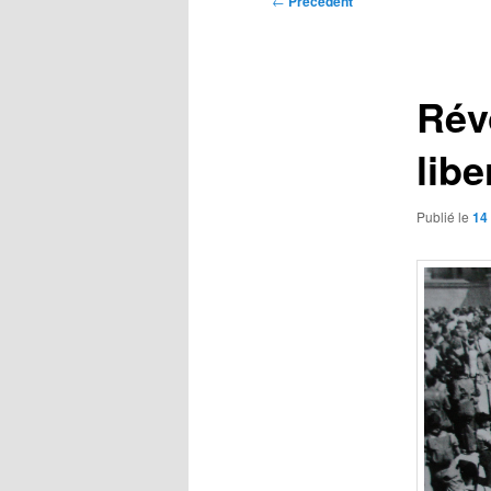
←
Précédent
des
articles
Rév
libe
Publié le
14 