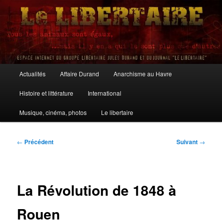
Aller
au
contenu
principal
Le Libertaire
Menu
Actualités
Affaire Durand
Anarchisme au Havre
principal
Histoire et littérature
International
Musique, cinéma, photos
Le libertaire
Navigation
←
Précédent
Suivant
→
des
articles
La Révolution de 1848 à
Rouen