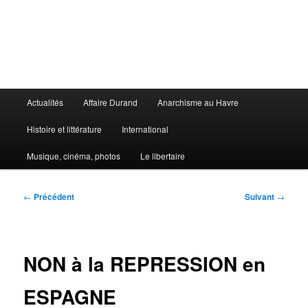
Aller
au
contenu
principal
Le Libertaire
Menu
Actualités
Affaire Durand
Anarchisme au Havre
principal
Histoire et littérature
International
Musique, cinéma, photos
Le libertaire
Navigation
←
Précédent
Suivant
→
des
articles
NON à la REPRESSION en
ESPAGNE