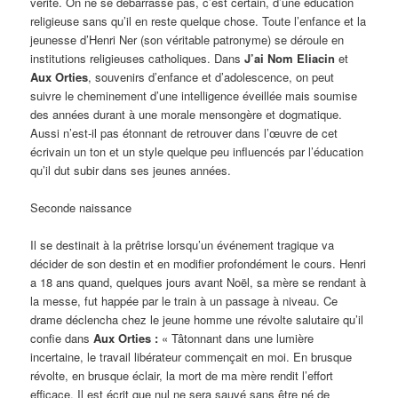
vérité. On ne se débarrasse pas, c’est certain, d’une éducation
religieuse sans qu’il en reste quelque chose. Toute l’enfance et la
jeunesse d’Henri Ner (son véritable patronyme) se déroule en
institutions religieuses catholiques. Dans
J’ai Nom Eliacin
et
Aux Orties
, souvenirs d’enfance et d’adolescence, on peut
suivre le cheminement d’une intelligence éveillée mais soumise
des années durant à une morale mensongère et dogmatique.
Aussi n’est-il pas étonnant de retrouver dans l’œuvre de cet
écrivain un ton et un style quelque peu influencés par l’éducation
qu’il dut subir dans ses jeunes années.
Seconde naissance
Il se destinait à la prêtrise lorsqu’un événement tragique va
décider de son destin et en modifier profondément le cours. Henri
a 18 ans quand, quelques jours avant Noël, sa mère se rendant à
la messe, fut happée par le train à un passage à niveau. Ce
drame déclencha chez le jeune homme une révolte salutaire qu’il
confie dans
Aux Orties :
« Tâtonnant dans une lumière
incertaine, le travail libérateur commençait en moi. En brusque
révolte, en brusque éclair, la mort de ma mère rendit l’effort
efficace. Il est écrit que nul ne sera sauvé sans être né de