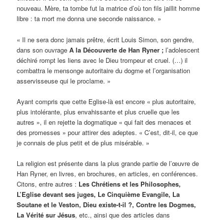
nouveau. Mère, ta tombe fut la matrice d’où ton fils jaillit homme
libre : ta mort me donna une seconde naissance. »
« Il ne sera donc jamais prêtre, écrit Louis Simon, son gendre,
dans son ouvrage
A la Découverte de Han Ryner ;
l’adolescent
déchiré rompt les liens avec le Dieu trompeur et cruel. (…) il
combattra le mensonge autoritaire du dogme et l’organisation
asservisseuse qui le proclame. »
Ayant compris que cette Eglise-là est encore « plus autoritaire,
plus intolérante, plus envahissante et plus cruelle que les
autres », il en rejette la dogmatique « qui fait des menaces et
des promesses » pour attirer des adeptes. « C’est, dit-il, ce que
je connais de plus petit et de plus misérable. »
La religion est présente dans la plus grande partie de l’œuvre de
Han Ryner, en livres, en brochures, en articles, en conférences.
Citons, entre autres :
Les Chrétiens et les Philosophes,
L’Eglise devant ses juges, Le Cinquième Evangile, La
Soutane et le Veston, Dieu existe-t-il ?, Contre les Dogmes,
La Vérité sur Jésus
, etc., ainsi que des articles dans