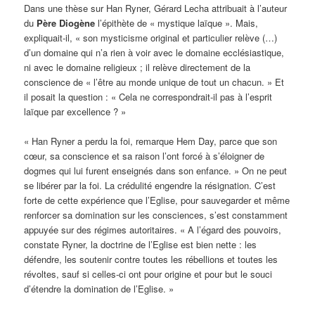
Dans une thèse sur Han Ryner, Gérard Lecha attribuait à l’auteur
du
Père Diogène
l’épithète de « mystique laïque ». Mais,
expliquait-il, « son mysticisme original et particulier relève (…)
d’un domaine qui n’a rien à voir avec le domaine ecclésiastique,
ni avec le domaine religieux ; il relève directement de la
conscience de « l’être au monde unique de tout un chacun. » Et
il posait la question : « Cela ne correspondrait-il pas à l’esprit
laïque par excellence ? »
« Han Ryner a perdu la foi, remarque Hem Day, parce que son
cœur, sa conscience et sa raison l’ont forcé à s’éloigner de
dogmes qui lui furent enseignés dans son enfance. » On ne peut
se libérer par la foi. La crédulité engendre la résignation. C’est
forte de cette expérience que l’Eglise, pour sauvegarder et même
renforcer sa domination sur les consciences, s’est constamment
appuyée sur des régimes autoritaires. « A l’égard des pouvoirs,
constate Ryner, la doctrine de l’Eglise est bien nette : les
défendre, les soutenir contre toutes les rébellions et toutes les
révoltes, sauf si celles-ci ont pour origine et pour but le souci
d’étendre la domination de l’Eglise. »