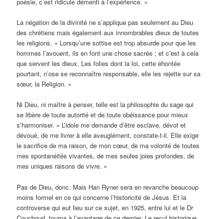
poésie, c’est ridicule démenti à l’expérience. »
La négation de la divinité ne s’applique pas seulement au Dieu
des chrétiens mais également aux innombrables dieux de toutes
les religions. « Lorsqu’une sottise est trop absurde pour que les
hommes l’avouent, ils en font une chose sacrée ; et c’est à cela
que servent les dieux. Les folies dont la loi, cette éhontée
pourtant, n’ose se reconnaître responsable, elle les rejette sur sa
sœur, la Religion. »
Ni Dieu, ni maître à penser, telle est la philosophie du sage qui
se libère de toute autorité et de toute obéissance pour mieux
s’harmoniser. « L’idole me demande d’être esclave, dévot et
dévoué, de me livrer à elle aveuglément, constate-t-il. Elle exige
le sacrifice de ma raison, de mon cœur, de ma volonté de toutes
mes spontanéités vivantes, de mes seules joies profondes, de
mes uniques raisons de vivre. »
Pas de Dieu, donc. Mais Han Ryner sera en revanche beaucoup
moins formel en ce qui concerne l’historicité de Jésus. Et la
controverse qui eut lieu sur ce sujet, en 1925, entre lui et le Dr
Couchoud, tourna à l’avantage de ce dernier. Le recul historique