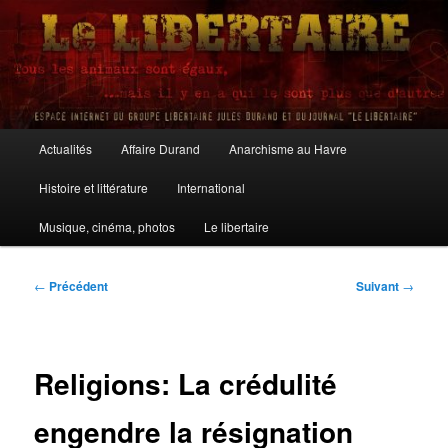
Aller
au
contenu
principal
Le Libertaire
Menu
Actualités
Affaire Durand
Anarchisme au Havre
principal
Histoire et littérature
International
Musique, cinéma, photos
Le libertaire
Navigation
←
Précédent
Suivant
→
des
articles
Religions: La crédulité
engendre la résignation