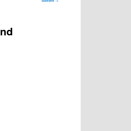
Suivant
→
and