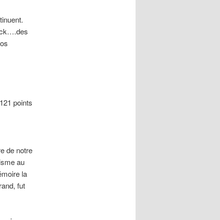
inuent.
rack….des
tos
 121 points
re de notre
hisme au
émoire la
rand, fut