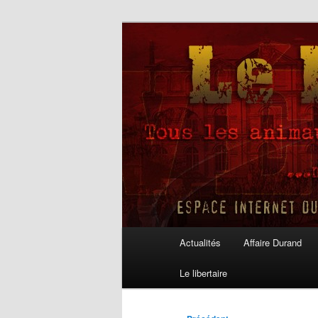
Aller
au
contenu
Le Libertaire
principal
Menu
Actualités
Affaire Durand
principal
Le libertaire
Navigation