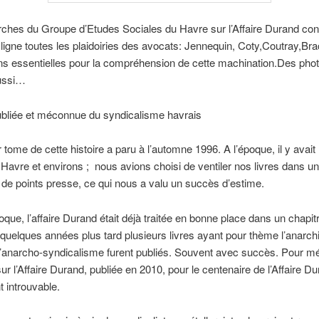
ches du Groupe d’Etudes Sociales du Havre sur l’Affaire Durand cont
 ligne toutes les plaidoiries des avocats: Jennequin, Coty,Coutray,B
ns essentielles pour la compréhension de cette machination.Des pho
aussi…
ubliée et méconnue du syndicalisme havrais
 tome de cette histoire a paru à l’automne 1996. A l’époque, il y avait
Havre et environs ; nous avions choisi de ventiler nos livres dans un
e points presse, ce qui nous a valu un succès d’estime.
oque, l’affaire Durand était déjà traitée en bonne place dans un chapit
s quelques années plus tard plusieurs livres ayant pour thème l’anarc
’anarcho-syndicalisme furent publiés. Souvent avec succès. Pour m
ur l’Affaire Durand, publiée en 2010, pour le centenaire de l’Affaire Du
 introuvable.