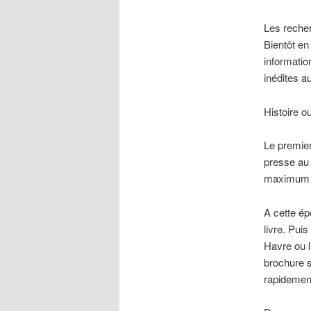
Les recher
Bientôt en
informatio
inédites 
Histoire o
Le premier
presse au 
maximum d
A cette ép
livre. Pui
Havre ou l
brochure s
rapidement