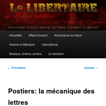
Aller
au
contenu
principal
Le Libertaire
Menu
Actualités
Affaire Durand
Anarchisme au Havre
principal
Histoire et littérature
International
Musique, cinéma, photos
Le libertaire
Navigation
←
Précédent
Suivant
→
des
articles
Postiers: la mécanique des
lettres