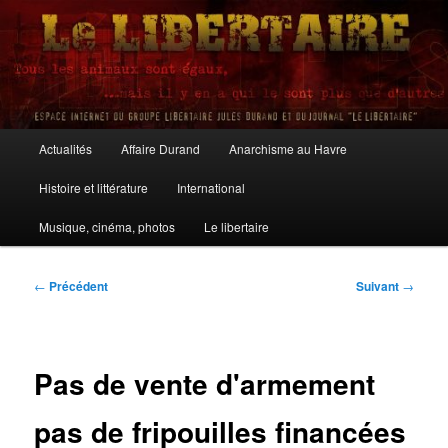
Aller
au
contenu
principal
Le Libertaire
Menu
Actualités
Affaire Durand
Anarchisme au Havre
principal
Histoire et littérature
International
Musique, cinéma, photos
Le libertaire
Navigation
←
Précédent
Suivant
→
des
articles
Pas de vente d'armement
pas de fripouilles financées