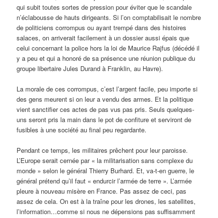
qui subit toutes sortes de pression pour éviter que le scandale
n’éclabousse de hauts dirigeants. Si l’on comptabilisait le nombre
de politiciens corrompus ou ayant trempé dans des histoires
salaces, on arriverait facilement à un dossier aussi épais que
celui concernant la police hors la loi de Maurice Rajfus (décédé il
y a peu et qui a honoré de sa présence une réunion publique du
groupe libertaire Jules Durand à Franklin, au Havre).
La morale de ces corrompus, c’est l’argent facile, peu importe si
des gens meurent si on leur a vendu des armes. Et la politique
vient sanctifier ces actes de pas vus pas pris. Seuls quelques-
uns seront pris la main dans le pot de confiture et serviront de
fusibles à une société au final peu regardante.
Pendant ce temps, les militaires prêchent pour leur paroisse.
L’Europe serait cernée par « la militarisation sans complexe du
monde » selon le général Thierry Burhard. Et, va-t-en guerre, le
général prétend qu’il faut « endurcir l’armée de terre ». L’armée
pleure à nouveau misère en France. Pas assez de ceci, pas
assez de cela. On est à la traîne pour les drones, les satellites,
l’information…comme si nous ne dépensions pas suffisamment