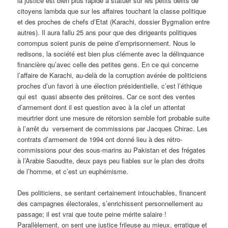
la justice est bien plus rapide à statuer sur les petits délits de
citoyens lambda que sur les affaires touchant la classe politique
et des proches de chefs d’Etat (Karachi, dossier Bygmalion entre
autres). Il aura fallu 25 ans pour que des dirigeants politiques
corrompus soient punis de peine d’emprisonnement. Nous le
redisons, la société est bien plus clémente avec la délinquance
financière qu’avec celle des petites gens. En ce qui concerne
l’affaire de Karachi, au-delà de la corruption avérée de politiciens
proches d’un favori à une élection présidentielle, c’est l’éthique
qui est quasi absente des prétoires. Car ce sont des ventes
d’armement dont il est question avec à la clef un attentat
meurtrier dont une mesure de rétorsion semble fort probable suite
à l’arrêt du versement de commissions par Jacques Chirac. Les
contrats d’armement de 1994 ont donné lieu à des rétro-
commissions pour des sous-marins au Pakistan et des frégates
à l’Arabie Saoudite, deux pays peu fiables sur le plan des droits
de l’homme, et c’est un euphémisme.
Des politiciens, se sentant certainement intouchables, financent
des campagnes électorales, s’enrichissent personnellement au
passage; il est vrai que toute peine mérite salaire !
Parallèlement, on sent une justice frileuse au mieux, erratique et